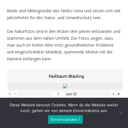
Beide sind Mitbegründer des NABU Unna und setzen sich seit
Jahrzehnten für den Natur- und Umweltschutz nein.
Die Naturfotos sind in den letzten drei Jahren entstanden und
stammen aus dem nahen Umfeld. Die Fotos zeigen, dass
man auch im hohen Alter trotz gesundheitlicher Probleme
und eingeschränkter Mobilität, spannende Motive mit der
Kamera einfangen kann.
Faulbaum Bläuling
«
‹
›
»
von
53
Diese Website benutzt Cookies. Wenn du die Website weiter
nutzt, gehen wir von deinem Einverständnis aus.
Eröffnung
: Donnerstag 05.11.20, 19.00 Uhr
Einverstanden !
Zeit
: 05.11. – 07.02.21, geöffnet Mo. – Do. 8.30 – 16.00 Uhr,