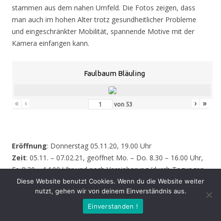
stammen aus dem nahen Umfeld. Die Fotos zeigen, dass
man auch im hohen Alter trotz gesundheitlicher Probleme
und eingeschränkter Mobilität, spannende Motive mit der
Kamera einfangen kann.
Faulbaum Bläuling
«
‹
›
»
von
53
Eröffnung
: Donnerstag 05.11.20, 19.00 Uhr
Zeit
: 05.11. – 07.02.21, geöffnet Mo. – Do. 8.30 – 16.00 Uhr,
Fr. 8.30 – 14.00 Uhr und nach Vereinbarung (durch Tagungen
oder Seminare kann zeitweise der Zugang zur Ausstellung
Diese Website benutzt Cookies. Wenn du die Website weiter
nutzt, gehen wir von deinem Einverständnis aus.
behindert werden – bitte informieren Sie sich vor einem
Besuch sicherheitshalber bei uns!)
Einverstanden !