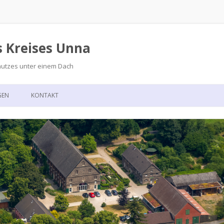
s Kreises Unna
hutzes unter einem Dach
Zum
Inhalt
GEN
KONTAKT
springen
GSKALENDER
ANFAHRT
T