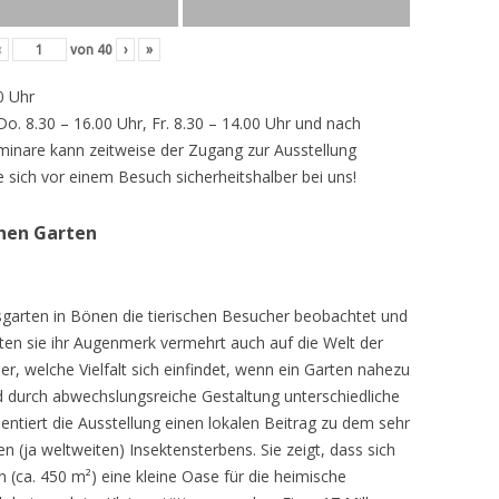
‹
von
40
›
»
0 Uhr
 Do. 8.30 – 16.00 Uhr, Fr. 8.30 – 14.00 Uhr und nach
inare kann zeitweise der Zugang zur Ausstellung
e sich vor einem Besuch sicherheitshalber bei uns!
chen Garten
sgarten in Bönen die tierischen Besucher beobachtet und
teten sie ihr Augenmerk vermehrt auch auf die Welt der
r, welche Vielfalt sich einfindet, wenn ein Garten nahezu
d durch abwechslungsreiche Gestaltung unterschiedliche
ntiert die Ausstellung einen lokalen Beitrag zu dem sehr
 (ja weltweiten) Insektensterbens. Sie zeigt, dass sich
n (ca. 450 m²) eine kleine Oase für die heimische