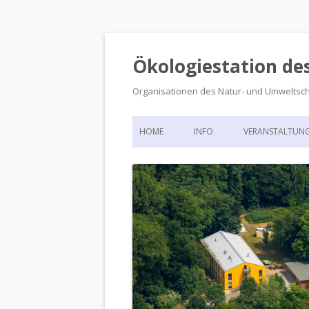
Ökologiestation de
Organisationen des Natur- und Umweltsc
HOME
INFO
VERANSTALTUN
ORGANISATIONSSTRUKTUR
VERANSTALTUN
DIE ÖKOLOGIESTATION – FAS
900 JAHRE VORGESCHICHTE