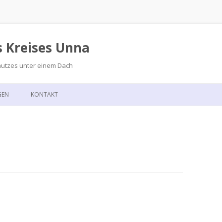
s Kreises Unna
hutzes unter einem Dach
Zum
Inhalt
GEN
KONTAKT
springen
GSKALENDER
ANFAHRT
T