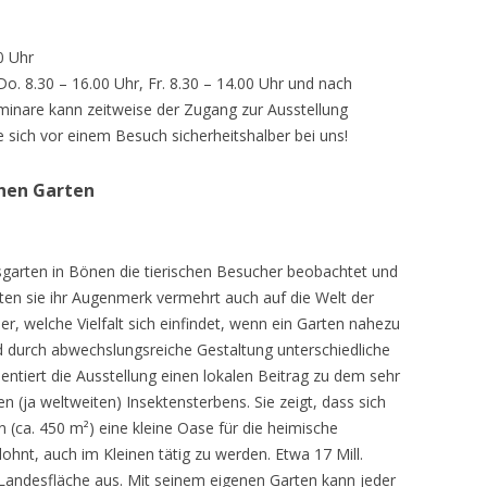
0 Uhr
 Do. 8.30 – 16.00 Uhr, Fr. 8.30 – 14.00 Uhr und nach
inare kann zeitweise der Zugang zur Ausstellung
e sich vor einem Besuch sicherheitshalber bei uns!
chen Garten
sgarten in Bönen die tierischen Besucher beobachtet und
teten sie ihr Augenmerk vermehrt auch auf die Welt der
r, welche Vielfalt sich einfindet, wenn ein Garten nahezu
d durch abwechslungsreiche Gestaltung unterschiedliche
ntiert die Ausstellung einen lokalen Beitrag zu dem sehr
 (ja weltweiten) Insektensterbens. Sie zeigt, dass sich
n (ca. 450 m²) eine kleine Oase für die heimische
lohnt, auch im Kleinen tätig zu werden. Etwa 17 Mill.
andesfläche aus. Mit seinem eigenen Garten kann jeder