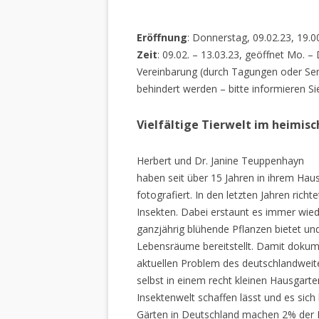
Eröffnung
: Donnerstag, 09.02.23, 19.0
Zeit
: 09.02. – 13.03.23, geöffnet Mo. –
Vereinbarung (durch Tagungen oder Sem
behindert werden – bitte informieren Si
Vielfältige Tierwelt im heimis
Herbert und Dr. Janine Teuppenhayn
haben seit über 15 Jahren in ihrem Hau
fotografiert. In den letzten Jahren rich
Insekten. Dabei erstaunt es immer wiede
ganzjährig blühende Pflanzen bietet un
Lebensräume bereitstellt. Damit dokume
aktuellen Problem des deutschlandweiten
selbst in einem recht kleinen Hausgarte
Insektenwelt schaffen lässt und es sich 
Gärten in Deutschland machen 2% der L