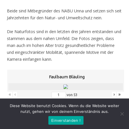
Beide sind Mitbegründer des NABU Unna und setzen sich seit
Jahrzehnten für den Natur- und Umweltschutz nein.
Die Naturfotos sind in den letzten drei Jahren entstanden und
stammen aus dem nahen Umfeld. Die Fotos zeigen, dass
man auch im hohen Alter trotz gesundheitlicher Probleme
und eingeschränkter Mobilität, spannende Motive mit der
Kamera einfangen kann.
Faulbaum Bläuling
«
‹
›
»
von
53
Diese Website benutzt Cookies. Wenn du die Website weiter
nutzt, gehen wir von deinem Einverständnis aus.
Eröffnung
: Donnerstag 05.11.20, 19.00 Uhr
Einverstanden !
Zeit
: 05.11. – 07.02.21, geöffnet Mo. – Do. 8.30 – 16.00 Uhr,