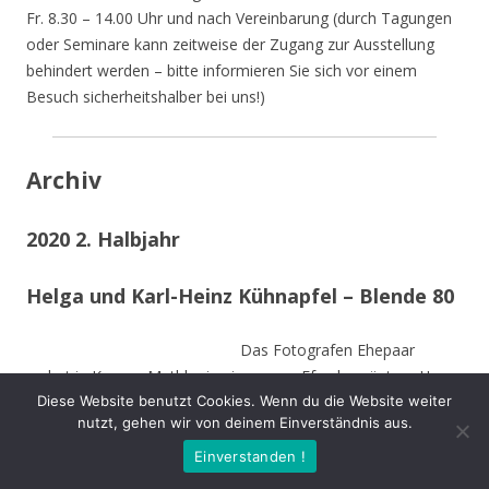
Fr. 8.30 – 14.00 Uhr und nach Vereinbarung (durch Tagungen
oder Seminare kann zeitweise der Zugang zur Ausstellung
behindert werden – bitte informieren Sie sich vor einem
Besuch sicherheitshalber bei uns!)
Archiv
2020 2. Halbjahr
Helga und Karl-Heinz Kühnapfel – Blende 80
Das Fotografen Ehepaar
wohnt in Kamen-Methler in einem von Efeu begrüntem Haus
Diese Website benutzt Cookies. Wenn du die Website weiter
umgeben von einem naturnahen Garten mit Teich, kleinen
nutzt, gehen wir von deinem Einverständnis aus.
naturnahen Wiesen, Obstbäumen und weiteren hohen
Bäumen. Die Stämme der von Stürmen gefällten Bäume sind
Einverstanden !
zu Teilen im Garten integriert und dienen vielen Insekten und