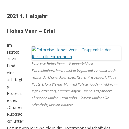
2021 1. Halbjahr
Hohes Venn – Eifel
Im
Herbst
2020
Fotoreise Hohes Venn – Gruppenbild der
fand
ReiseteilnehmerInnen, hinten beginnend von links nach
eine
rechts: Burkhardt Andrießen, Reiner Kriependorf, Klaus
achttägi
Rautert, Jörg Weyde, Manfred Röhrig, Joachim Feldmann
ge
Ingo Hattendorf, Claudia Weyde, Ursula Kriependorf
Fotoreis
Christiane Müller, Karin Kühn, Clemens Müller Elke
e des
Schierholz, Marion Rautert
„Grünen
Rucksac
ks“ unter
Leitung von Jörg Weyde in die Hochmoorlandschaft des