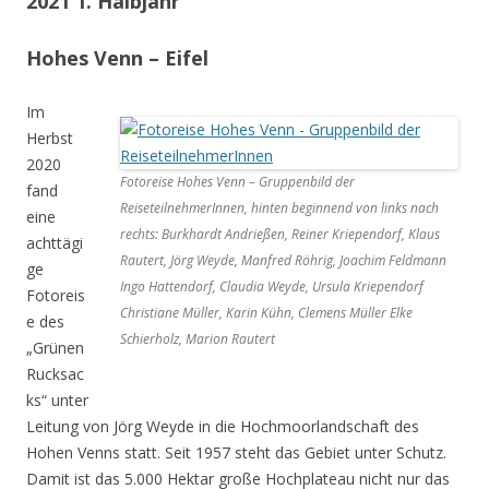
2021 1. Halbjahr
Hohes Venn – Eifel
Im
Herbst
2020
Fotoreise Hohes Venn – Gruppenbild der
fand
ReiseteilnehmerInnen, hinten beginnend von links nach
eine
rechts: Burkhardt Andrießen, Reiner Kriependorf, Klaus
achttägi
Rautert, Jörg Weyde, Manfred Röhrig, Joachim Feldmann
ge
Ingo Hattendorf, Claudia Weyde, Ursula Kriependorf
Fotoreis
Christiane Müller, Karin Kühn, Clemens Müller Elke
e des
Schierholz, Marion Rautert
„Grünen
Rucksac
ks“ unter
Leitung von Jörg Weyde in die Hochmoorlandschaft des
Hohen Venns statt. Seit 1957 steht das Gebiet unter Schutz.
Damit ist das 5.000 Hektar große Hochplateau nicht nur das