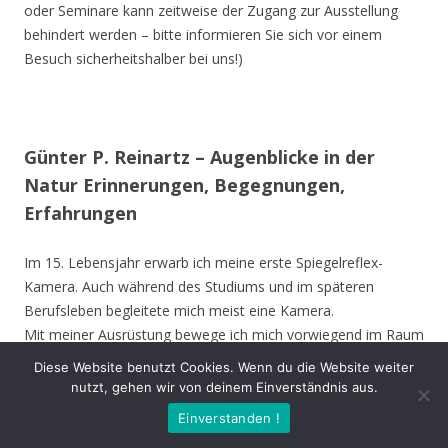
oder Seminare kann zeitweise der Zugang zur Ausstellung
behindert werden – bitte informieren Sie sich vor einem
Besuch sicherheitshalber bei uns!)
Günter P. Reinartz – Augenblicke in der
Natur Erinnerungen, Begegnungen,
Erfahrungen
Im 15. Lebensjahr erwarb ich meine erste Spiegelreflex-
Kamera. Auch während des Studiums und im späteren
Berufsleben begleitete mich meist eine Kamera.
Mit meiner Ausrüstung bewege ich mich vorwiegend im Raum
Nordrhein-Westfalen, bevorzugt im Kreis Unna, Hamm,
Diese Website benutzt Cookies. Wenn du die Website weiter
Münster und Soest. Ich besuche aber auch andere Gebiete in
nutzt, gehen wir von deinem Einverständnis aus.
Deutschland und die Vogelinsel Texel (Niederlande). Die
Einverstanden !
Ausstellung zeigt meine Erinnerungen, Begegnungen oder