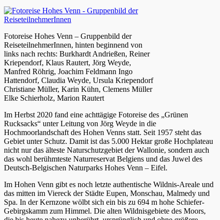
Fotoreise Hohes Venn – Gruppenbild der
ReiseteilnehmerInnen, hinten beginnend von
links nach rechts: Burkhardt Andrießen, Reiner
Kriependorf, Klaus Rautert, Jörg Weyde,
Manfred Röhrig, Joachim Feldmann Ingo
Hattendorf, Claudia Weyde, Ursula Kriependorf
Christiane Müller, Karin Kühn, Clemens Müller
Elke Schierholz, Marion Rautert
Im Herbst 2020 fand eine achttägige Fotoreise des „Grünen
Rucksacks“ unter Leitung von Jörg Weyde in die
Hochmoorlandschaft des Hohen Venns statt. Seit 1957 steht das
Gebiet unter Schutz. Damit ist das 5.000 Hektar große Hochplateau
nicht nur das älteste Naturschutzgebiet der Wallonie, sondern auch
das wohl berühmteste Naturreservat Belgiens und das Juwel des
Deutsch-Belgischen Naturparks Hohes Venn – Eifel.
Im Hohen Venn gibt es noch letzte authentische Wildnis-Areale und
das mitten im Viereck der Städte Eupen, Monschau, Malmedy und
Spa. In der Kernzone wölbt sich ein bis zu 694 m hohe Schiefer-
Gebirgskamm zum Himmel. Die alten Wildnisgebiete des Moors,
die bis heute nahezu unberührt, ursprünglich und ohne größere