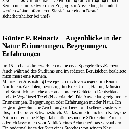
8.30 – 14.00 Uhr und nach Vereinbarung (durch Tagungen oder
Seminare kann zeitweise der Zugang zur Ausstellung behindert
werden – bitte informieren Sie sich vor einem Besuch
sicherheitshalber bei uns!)
Günter P. Reinartz – Augenblicke in der
Natur Erinnerungen, Begegnungen,
Erfahrungen
Im 15. Lebensjahr erwarb ich meine erste Spiegelreflex-Kamera.
Auch während des Studiums und im späteren Berufsleben begleitete
mich meist eine Kamera.
Mit meiner Ausrüstung bewege ich mich vorwiegend im Raum
Nordrhein-Westfalen, bevorzugt im Kreis Unna, Hamm, Münster
und Soest. Ich besuche aber auch andere Gebiete in Deutschland
und die Vogelinsel Texel (Niederlande). Die Ausstellung zeigt meine
Erinnerungen, Begegnungen oder Erfahrungen mit der Natur. Ich
zeige ungewöhnliche Zeichnung an Tieren und seltene Gäste wie
Ibis, Löffler oder Schwarzstorch. Mal faszinierte mich ein Käfer, die
Art in der er seine Flügel faltet, die besondere Stärke einer Ameise
oder ich lasse mich vom Anblick eines Schmetterlings verzaubern.
Ein andermal ist es der Start eines Storches von seinem Nest,