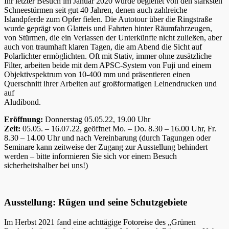
Ihr letzter Besuch im Januar 2020 wurde begleitet von den stärksten
Schneestürmen seit gut 40 Jahren, denen auch zahlreiche
Islandpferde zum Opfer fielen. Die Autotour über die Ringstraße
wurde geprägt von Glatteis und Fahrten hinter Räumfahrzeugen,
von Stürmen, die ein Verlassen der Unterkünfte nicht zuließen, aber
auch von traumhaft klaren Tagen, die am Abend die Sicht auf
Polarlichter ermöglichten. Oft mit Stativ, immer ohne zusätzliche
Filter, arbeiten beide mit dem APSC-System von Fuji und einem
Objektivspektrum von 10-400 mm und präsentieren einen
Querschnitt ihrer Arbeiten auf großformatigen Leinendrucken und
auf
Aludibond.
Eröffnung:
Donnerstag 05.05.22, 19.00 Uhr
Zeit:
05.05. – 16.07.22, geöffnet Mo. – Do. 8.30 – 16.00 Uhr, Fr.
8.30 – 14.00 Uhr und nach Vereinbarung (durch Tagungen oder
Seminare kann zeitweise der Zugang zur Ausstellung behindert
werden – bitte informieren Sie sich vor einem Besuch
sicherheitshalber bei uns!)
Ausstellung: Rügen und seine Schutzgebiete
Im Herbst 2021 fand eine achttägige Fotoreise des „Grünen