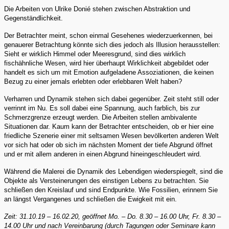
Die Arbeiten von Ulrike Donié stehen zwischen Abstraktion und
Gegenständlichkeit.
Der Betrachter meint, schon einmal Gesehenes wiederzuerkennen, bei
genauerer Betrachtung könnte sich dies jedoch als Illusion herausstellen:
Sieht er wirklich Himmel oder Meeresgrund, sind dies wirklich
fischähnliche Wesen, wird hier überhaupt Wirklichkeit abgebildet oder
handelt es sich um mit Emotion aufgeladene Assoziationen, die keinen
Bezug zu einer jemals erlebten oder erlebbaren Welt haben?
Verharren und Dynamik stehen sich dabei gegenüber. Zeit steht still oder
verrinnt im Nu. Es soll dabei eine Spannung, auch farblich, bis zur
Schmerzgrenze erzeugt werden. Die Arbeiten stellen ambivalente
Situationen dar. Kaum kann der Betrachter entscheiden, ob er hier eine
friedliche Szenerie einer mit seltsamen Wesen bevölkerten anderen Welt
vor sich hat oder ob sich im nächsten Moment der tiefe Abgrund öffnet
und er mit allem anderen in einen Abgrund hineingeschleudert wird.
Während die Malerei die Dynamik des Lebendigen wiederspiegelt, sind die
Objekte als Versteinerungen des einstigen Lebens zu betrachten. Sie
schließen den Kreislauf und sind Endpunkte. Wie Fossilien, erinnern Sie
an längst Vergangenes und schließen die Ewigkeit mit ein.
Zeit: 31.10.19 – 16.02.20, geöffnet Mo. – Do. 8.30 – 16.00 Uhr, Fr. 8.30 –
14.00 Uhr und nach Vereinbarung (durch Tagungen oder Seminare kann