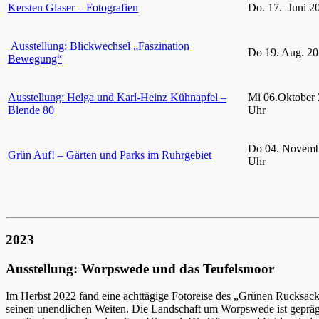
Kersten Glaser – Fotografien
Do. 17. Juni 2
Ausstellung: Blickwechsel „Faszination
Do 19. Aug. 20
Bewegung“
Ausstellung: Helga und Karl-Heinz Kühnapfel –
Mi 06.Oktober 
Blende 80
Uhr
Do 04. Novemb
Grün Auf! – Gärten und Parks im Ruhrgebiet
Uhr
2023
Ausstellung: Worpswede und das Teufelsmoor
Im Herbst 2022 fand eine achttägige Fotoreise des „Grünen Rucksac
seinen unendlichen Weiten. Die Landschaft um Worpswede ist gepräg