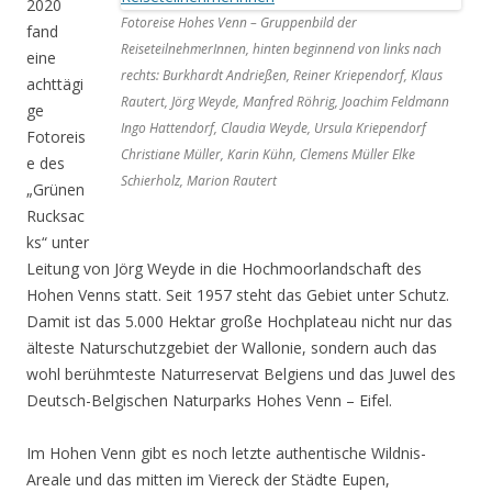
2020
Fotoreise Hohes Venn – Gruppenbild der
fand
ReiseteilnehmerInnen, hinten beginnend von links nach
eine
rechts: Burkhardt Andrießen, Reiner Kriependorf, Klaus
achttägi
Rautert, Jörg Weyde, Manfred Röhrig, Joachim Feldmann
ge
Ingo Hattendorf, Claudia Weyde, Ursula Kriependorf
Fotoreis
Christiane Müller, Karin Kühn, Clemens Müller Elke
e des
Schierholz, Marion Rautert
„Grünen
Rucksac
ks“ unter
Leitung von Jörg Weyde in die Hochmoorlandschaft des
Hohen Venns statt. Seit 1957 steht das Gebiet unter Schutz.
Damit ist das 5.000 Hektar große Hochplateau nicht nur das
älteste Naturschutzgebiet der Wallonie, sondern auch das
wohl berühmteste Naturreservat Belgiens und das Juwel des
Deutsch-Belgischen Naturparks Hohes Venn – Eifel.
Im Hohen Venn gibt es noch letzte authentische Wildnis-
Areale und das mitten im Viereck der Städte Eupen,