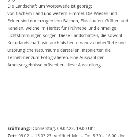
Die Landschaft um Worpswede ist geprägt
von flachem Land und weitem Himmel. Die Wiesen und
Felder sind durchzogen von Bächen, Flussläufen, Gräben und
Kanälen, welche im Herbst für Frühnebel und einmalige
Lichtstimmungen sorgen. Diese Landschaften, die sowohl
Kulturlandschaft, wie auch bis heute nahezu unberührte und
ursprüngliche Naturräume darstellen, inspirierten die
Teilnehmer zum Fotografieren. Eine Auswahl der
Arbeitsergebnisse präsentiert diese Ausstellung.
Eröffnung
: Donnerstag, 09.02.23, 19.00 Uhr
Zeit
: 09.02. – 13.03.23, geöffnet Mo. – Do. 8.30 – 16.00 Uhr,