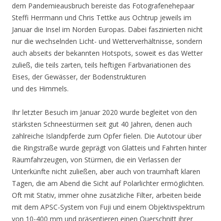
dem Pandemieausbruch bereiste das Fotografenehepaar
Steffi Herrmann und Chris Tettke aus Ochtrup jeweils im
Januar die Insel im Norden Europas. Dabei faszinierten nicht
nur die wechselnden Licht- und Wetterverhältnisse, sondern
auch abseits der bekannten Hotspots, soweit es das Wetter
zuließ, die teils zarten, teils heftigen Farbvariationen des
Eises, der Gewässer, der Bodenstrukturen
und des Himmels.
Ihr letzter Besuch im Januar 2020 wurde begleitet von den
stärksten Schneestürmen seit gut 40 Jahren, denen auch
zahlreiche Islandpferde zum Opfer fielen. Die Autotour über
die Ringstraße wurde geprägt von Glatteis und Fahrten hinter
Räumfahrzeugen, von Stürmen, die ein Verlassen der
Unterkünfte nicht zuließen, aber auch von traumhaft klaren
Tagen, die am Abend die Sicht auf Polarlichter ermöglichten.
Oft mit Stativ, immer ohne zusätzliche Filter, arbeiten beide
mit dem APSC-System von Fuji und einem Objektivspektrum
von 10-400 mm und präsentieren einen Querschnitt ihrer