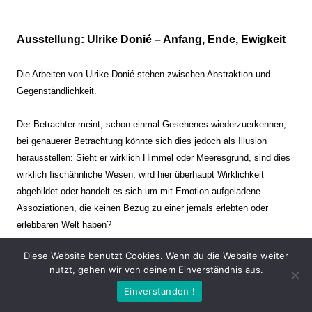
Ausstellung: Ulrike Donié – Anfang, Ende, Ewigkeit
Die Arbeiten von Ulrike Donié stehen zwischen Abstraktion und
Gegenständlichkeit.
Der Betrachter meint, schon einmal Gesehenes wiederzuerkennen,
bei genauerer Betrachtung könnte sich dies jedoch als Illusion
herausstellen: Sieht er wirklich Himmel oder Meeresgrund, sind dies
wirklich fischähnliche Wesen, wird hier überhaupt Wirklichkeit
abgebildet oder handelt es sich um mit Emotion aufgeladene
Assoziationen, die keinen Bezug zu einer jemals erlebten oder
erlebbaren Welt haben?
Diese Website benutzt Cookies. Wenn du die Website weiter
Verharren und Dynamik stehen sich dabei gegenüber. Zeit steht still
nutzt, gehen wir von deinem Einverständnis aus.
oder verrinnt im Nu. Es soll dabei eine Spannung, auch farblich, bis
Einverstanden !
zur Schmerzgrenze erzeugt werden. Die Arbeiten stellen ambivalente
Situationen dar. Kaum kann der Betrachter entscheiden, ob er hier