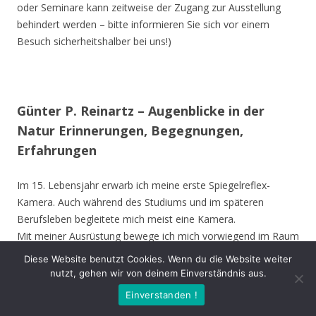
oder Seminare kann zeitweise der Zugang zur Ausstellung
behindert werden – bitte informieren Sie sich vor einem
Besuch sicherheitshalber bei uns!)
Günter P. Reinartz – Augenblicke in der
Natur Erinnerungen, Begegnungen,
Erfahrungen
Im 15. Lebensjahr erwarb ich meine erste Spiegelreflex-
Kamera. Auch während des Studiums und im späteren
Berufsleben begleitete mich meist eine Kamera.
Mit meiner Ausrüstung bewege ich mich vorwiegend im Raum
Nordrhein-Westfalen, bevorzugt im Kreis Unna, Hamm,
Diese Website benutzt Cookies. Wenn du die Website weiter
Münster und Soest. Ich besuche aber auch andere Gebiete in
nutzt, gehen wir von deinem Einverständnis aus.
Deutschland und die Vogelinsel Texel (Niederlande). Die
Einverstanden !
Ausstellung zeigt meine Erinnerungen, Begegnungen oder