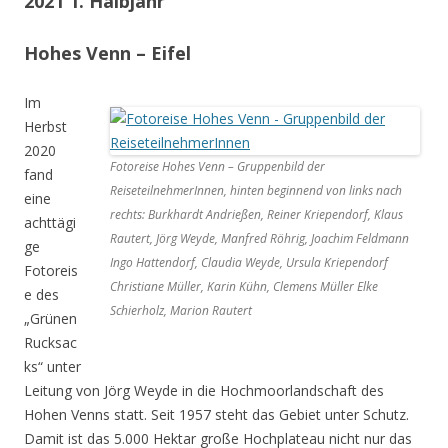
2021 1. Halbjahr
Hohes Venn – Eifel
Im
Herbst
2020
Fotoreise Hohes Venn – Gruppenbild der
fand
ReiseteilnehmerInnen, hinten beginnend von links nach
eine
rechts: Burkhardt Andrießen, Reiner Kriependorf, Klaus
achttägi
Rautert, Jörg Weyde, Manfred Röhrig, Joachim Feldmann
ge
Ingo Hattendorf, Claudia Weyde, Ursula Kriependorf
Fotoreis
Christiane Müller, Karin Kühn, Clemens Müller Elke
e des
Schierholz, Marion Rautert
„Grünen
Rucksac
ks“ unter
Leitung von Jörg Weyde in die Hochmoorlandschaft des
Hohen Venns statt. Seit 1957 steht das Gebiet unter Schutz.
Damit ist das 5.000 Hektar große Hochplateau nicht nur das