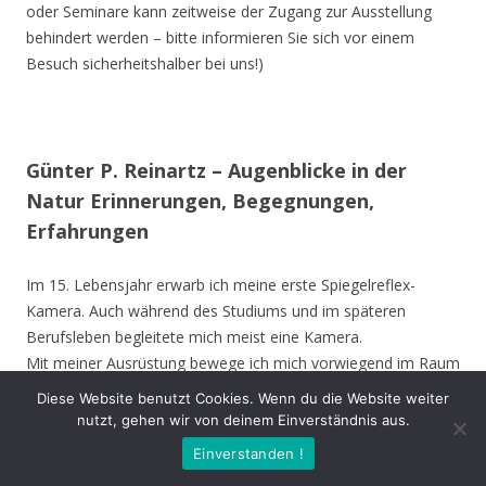
oder Seminare kann zeitweise der Zugang zur Ausstellung
behindert werden – bitte informieren Sie sich vor einem
Besuch sicherheitshalber bei uns!)
Günter P. Reinartz – Augenblicke in der
Natur Erinnerungen, Begegnungen,
Erfahrungen
Im 15. Lebensjahr erwarb ich meine erste Spiegelreflex-
Kamera. Auch während des Studiums und im späteren
Berufsleben begleitete mich meist eine Kamera.
Mit meiner Ausrüstung bewege ich mich vorwiegend im Raum
Nordrhein-Westfalen, bevorzugt im Kreis Unna, Hamm,
Diese Website benutzt Cookies. Wenn du die Website weiter
Münster und Soest. Ich besuche aber auch andere Gebiete in
nutzt, gehen wir von deinem Einverständnis aus.
Deutschland und die Vogelinsel Texel (Niederlande). Die
Einverstanden !
Ausstellung zeigt meine Erinnerungen, Begegnungen oder