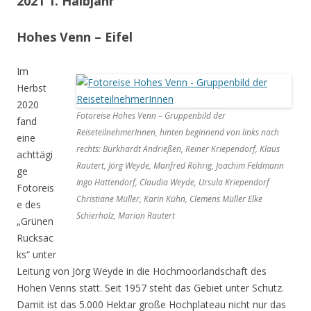
2021 1. Halbjahr
Hohes Venn – Eifel
Im
Herbst
2020
Fotoreise Hohes Venn – Gruppenbild der
fand
ReiseteilnehmerInnen, hinten beginnend von links nach
eine
rechts: Burkhardt Andrießen, Reiner Kriependorf, Klaus
achttägi
Rautert, Jörg Weyde, Manfred Röhrig, Joachim Feldmann
ge
Ingo Hattendorf, Claudia Weyde, Ursula Kriependorf
Fotoreis
Christiane Müller, Karin Kühn, Clemens Müller Elke
e des
Schierholz, Marion Rautert
„Grünen
Rucksac
ks“ unter
Leitung von Jörg Weyde in die Hochmoorlandschaft des
Hohen Venns statt. Seit 1957 steht das Gebiet unter Schutz.
Damit ist das 5.000 Hektar große Hochplateau nicht nur das