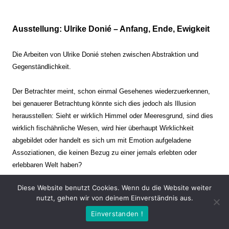
Ausstellung: Ulrike Donié – Anfang, Ende, Ewigkeit
Die Arbeiten von Ulrike Donié stehen zwischen Abstraktion und
Gegenständlichkeit.
Der Betrachter meint, schon einmal Gesehenes wiederzuerkennen,
bei genauerer Betrachtung könnte sich dies jedoch als Illusion
herausstellen: Sieht er wirklich Himmel oder Meeresgrund, sind dies
wirklich fischähnliche Wesen, wird hier überhaupt Wirklichkeit
abgebildet oder handelt es sich um mit Emotion aufgeladene
Assoziationen, die keinen Bezug zu einer jemals erlebten oder
erlebbaren Welt haben?
Diese Website benutzt Cookies. Wenn du die Website weiter
Verharren und Dynamik stehen sich dabei gegenüber. Zeit steht still
nutzt, gehen wir von deinem Einverständnis aus.
oder verrinnt im Nu. Es soll dabei eine Spannung, auch farblich, bis
Einverstanden !
zur Schmerzgrenze erzeugt werden. Die Arbeiten stellen ambivalente
Situationen dar. Kaum kann der Betrachter entscheiden, ob er hier