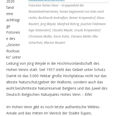
2020
Fotoreise Hohes Venn – Gruppenbild der
fand
ReiseteilnehmerInnen, hinten beginnend von links nach
eine
rechts: Burkhardt Andrießen, Reiner Kriependorf, Klaus
achttägi
Rautert, Jörg Weyde, Manfred Röhrig, Joachim Feldmann
ge
Ingo Hattendorf, Claudia Weyde, Ursula Kriependorf
Fotoreis
Christiane Müller, Karin Kühn, Clemens Müller Elke
e des
Schierholz, Marion Rautert
„Grünen
Rucksac
ks“ unter
Leitung von Jörg Weyde in die Hochmoorlandschaft des
Hohen Venns statt. Seit 1957 steht das Gebiet unter Schutz.
Damit ist das 5.000 Hektar große Hochplateau nicht nur das
älteste Naturschutzgebiet der Wallonie, sondern auch das
wohl berühmteste Naturreservat Belgiens und das Juwel des
Deutsch-Belgischen Naturparks Hohes Venn – Eifel.
Im Hohen Venn gibt es noch letzte authentische Wildnis-
Areale und das mitten im Viereck der Städte Eupen,