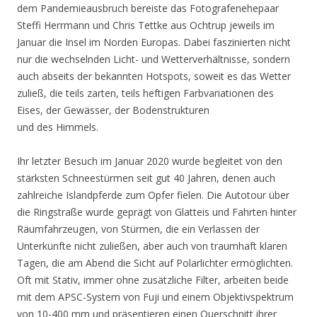
dem Pandemieausbruch bereiste das Fotografenehepaar
Steffi Herrmann und Chris Tettke aus Ochtrup jeweils im
Januar die Insel im Norden Europas. Dabei faszinierten nicht
nur die wechselnden Licht- und Wetterverhältnisse, sondern
auch abseits der bekannten Hotspots, soweit es das Wetter
zuließ, die teils zarten, teils heftigen Farbvariationen des
Eises, der Gewässer, der Bodenstrukturen
und des Himmels.
Ihr letzter Besuch im Januar 2020 wurde begleitet von den
stärksten Schneestürmen seit gut 40 Jahren, denen auch
zahlreiche Islandpferde zum Opfer fielen. Die Autotour über
die Ringstraße wurde geprägt von Glatteis und Fahrten hinter
Räumfahrzeugen, von Stürmen, die ein Verlassen der
Unterkünfte nicht zuließen, aber auch von traumhaft klaren
Tagen, die am Abend die Sicht auf Polarlichter ermöglichten.
Oft mit Stativ, immer ohne zusätzliche Filter, arbeiten beide
mit dem APSC-System von Fuji und einem Objektivspektrum
von 10-400 mm und präsentieren einen Querschnitt ihrer