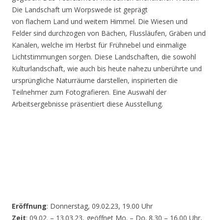
Die Landschaft um Worpswede ist geprägt
von flachem Land und weitem Himmel. Die Wiesen und
Felder sind durchzogen von Bächen, Flussläufen, Gräben und
Kanälen, welche im Herbst für Frühnebel und einmalige
Lichtstimmungen sorgen. Diese Landschaften, die sowohl
Kulturlandschaft, wie auch bis heute nahezu unberührte und
ursprüngliche Naturräume darstellen, inspirierten die
Teilnehmer zum Fotografieren. Eine Auswahl der
Arbeitsergebnisse präsentiert diese Ausstellung.
Eröffnung
: Donnerstag, 09.02.23, 19.00 Uhr
Zeit
: 09.02. – 13.03.23, geöffnet Mo. – Do. 8.30 – 16.00 Uhr,