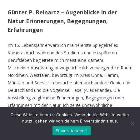
Günter P. Reinartz – Augenblicke in der
Natur Erinnerungen, Begegnungen,
Erfahrungen
Im 15. Lebensjahr erwarb ich meine erste Spiegelreflex-
Kamera. Auch während des Studiums und im späteren
Berufsleben begleitete mich meist eine Kamera.
Mit meiner Ausrüstung bewege ich mich vorwiegend im Raum
Nordrhein-Westfalen, bevorzugt im Kreis Unna, Hamm,
Münster und Soest. Ich besuche aber auch andere Gebiete in
Deutschland und die Vogelinsel Texel (Niederlande). Die
Ausstellung zeigt meine Erinnerungen, Begegnungen oder
Erfahrungen mit der Natur. Ich zeige ungewöhnliche
Zeichnung an Tieren und seltene Gäste wie Ibis, Löffler oder
Diese Website benutzt Cookies. Wenn du die Website weiter
Schwarzstorch. Mal faszinierte mich ein Käfer, die Art in der
nutzt, gehen wir von deinem Einverständnis aus.
er seine Flügel faltet, die besondere Stärke einer Ameise oder
Einverstanden !
ich lasse mich vom Anblick eines Schmetterlings verzaubern.