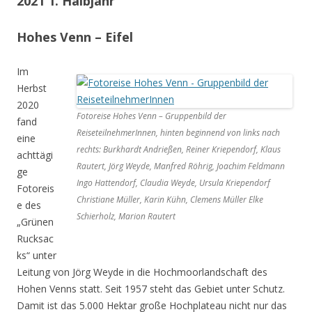
2021 1. Halbjahr
Hohes Venn – Eifel
Im
Herbst
2020
Fotoreise Hohes Venn – Gruppenbild der
fand
ReiseteilnehmerInnen, hinten beginnend von links nach
eine
rechts: Burkhardt Andrießen, Reiner Kriependorf, Klaus
achttägi
Rautert, Jörg Weyde, Manfred Röhrig, Joachim Feldmann
ge
Ingo Hattendorf, Claudia Weyde, Ursula Kriependorf
Fotoreis
Christiane Müller, Karin Kühn, Clemens Müller Elke
e des
Schierholz, Marion Rautert
„Grünen
Rucksac
ks“ unter
Leitung von Jörg Weyde in die Hochmoorlandschaft des
Hohen Venns statt. Seit 1957 steht das Gebiet unter Schutz.
Damit ist das 5.000 Hektar große Hochplateau nicht nur das