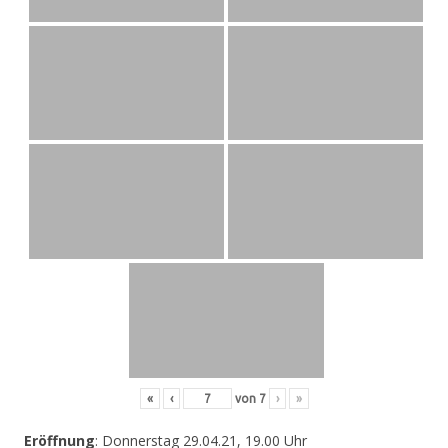
«
‹
von
7
›
»
Eröffnung
: Donnerstag 29.04.21, 19.00 Uhr