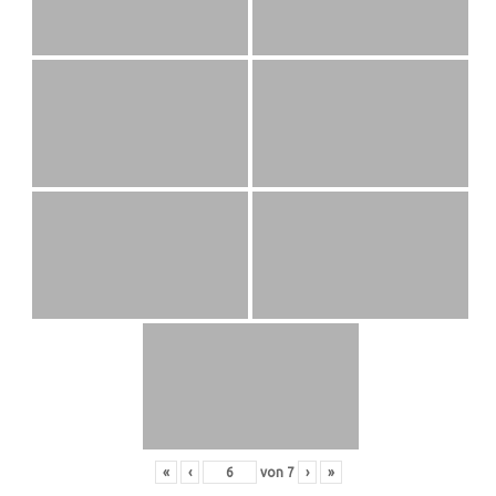
«
‹
von
7
›
»