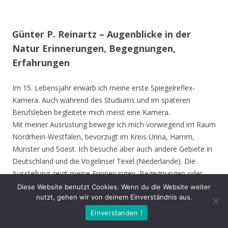
Günter P. Reinartz – Augenblicke in der
Natur Erinnerungen, Begegnungen,
Erfahrungen
Im 15. Lebensjahr erwarb ich meine erste Spiegelreflex-
Kamera. Auch während des Studiums und im späteren
Berufsleben begleitete mich meist eine Kamera.
Mit meiner Ausrüstung bewege ich mich vorwiegend im Raum
Nordrhein-Westfalen, bevorzugt im Kreis Unna, Hamm,
Münster und Soest. Ich besuche aber auch andere Gebiete in
Deutschland und die Vogelinsel Texel (Niederlande). Die
Ausstellung zeigt meine Erinnerungen, Begegnungen oder
Erfahrungen mit der Natur. Ich zeige ungewöhnliche
Diese Website benutzt Cookies. Wenn du die Website weiter
nutzt, gehen wir von deinem Einverständnis aus.
Zeichnung an Tieren und seltene Gäste wie Ibis, Löffler oder
Schwarzstorch. Mal faszinierte mich ein Käfer, die Art in der
Einverstanden !
er seine Flügel faltet, die besondere Stärke einer Ameise oder