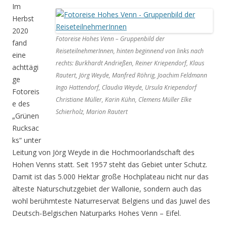
Im
Herbst
2020
Fotoreise Hohes Venn – Gruppenbild der
fand
ReiseteilnehmerInnen, hinten beginnend von links nach
eine
rechts: Burkhardt Andrießen, Reiner Kriependorf, Klaus
achttägi
Rautert, Jörg Weyde, Manfred Röhrig, Joachim Feldmann
ge
Ingo Hattendorf, Claudia Weyde, Ursula Kriependorf
Fotoreis
Christiane Müller, Karin Kühn, Clemens Müller Elke
e des
Schierholz, Marion Rautert
„Grünen
Rucksac
ks“ unter
Leitung von Jörg Weyde in die Hochmoorlandschaft des
Hohen Venns statt. Seit 1957 steht das Gebiet unter Schutz.
Damit ist das 5.000 Hektar große Hochplateau nicht nur das
älteste Naturschutzgebiet der Wallonie, sondern auch das
wohl berühmteste Naturreservat Belgiens und das Juwel des
Deutsch-Belgischen Naturparks Hohes Venn – Eifel.