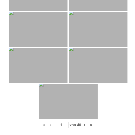
«
‹
von
40
›
»