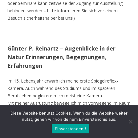
oder Seminare kann zeitweise der Zugang zur Ausstellung
behindert werden – bitte informieren Sie sich vor einem
Besuch sicherheitshalber bei uns!)
Günter P. Reinartz – Augenblicke in der
Natur Erinnerungen, Begegnungen,
Erfahrungen
Im 15. Lebensjahr erwarb ich meine erste Spiegelreflex-
Kamera. Auch während des Studiums und im späteren
Berufsleben begleitete mich meist eine Kamera.
Mit meiner Ausrüstung bewege ich mich vorwiegend im Raum
Nordrhein-Westfalen, bevorzugt im Kreis Unna, Hamm,
Diese Website benutzt Cookies. Wenn du die Website weiter
Münster und Soest. Ich besuche aber auch andere Gebiete in
nutzt, gehen wir von deinem Einverständnis aus.
Deutschland und die Vogelinsel Texel (Niederlande). Die
Einverstanden !
Ausstellung zeigt meine Erinnerungen, Begegnungen oder