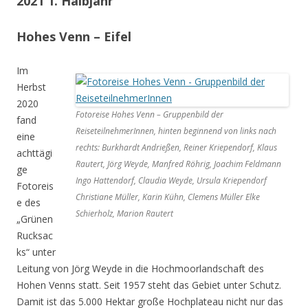
2021 1. Halbjahr
Hohes Venn – Eifel
Im
Herbst
2020
Fotoreise Hohes Venn – Gruppenbild der
fand
ReiseteilnehmerInnen, hinten beginnend von links nach
eine
rechts: Burkhardt Andrießen, Reiner Kriependorf, Klaus
achttägi
Rautert, Jörg Weyde, Manfred Röhrig, Joachim Feldmann
ge
Ingo Hattendorf, Claudia Weyde, Ursula Kriependorf
Fotoreis
Christiane Müller, Karin Kühn, Clemens Müller Elke
e des
Schierholz, Marion Rautert
„Grünen
Rucksac
ks“ unter
Leitung von Jörg Weyde in die Hochmoorlandschaft des
Hohen Venns statt. Seit 1957 steht das Gebiet unter Schutz.
Damit ist das 5.000 Hektar große Hochplateau nicht nur das