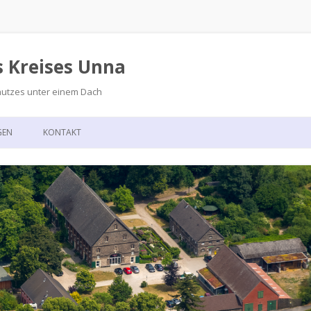
s Kreises Unna
hutzes unter einem Dach
Zum
Inhalt
GEN
KONTAKT
springen
GSKALENDER
ANFAHRT
T