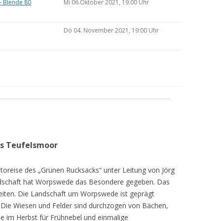
– Blende 80
Mi 06.Oktober 2021, 19.00 Uhr
Do 04. November 2021, 19:00 Uhr
as Teufelsmoor
toreise des „Grünen Rucksacks“ unter Leitung von Jörg
dschaft hat Worpswede das Besondere gegeben. Das
eiten. Die Landschaft um Worpswede ist geprägt
Die Wiesen und Felder sind durchzogen von Bächen,
e im Herbst für Frühnebel und einmalige