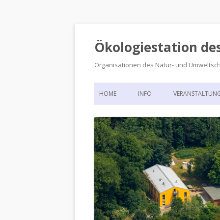
Ökologiestation de
Organisationen des Natur- und Umweltsc
HOME
INFO
VERANSTALTUN
ORGANISATIONSSTRUKTUR
VERANSTALTUN
DIE ÖKOLOGIESTATION – FAS
900 JAHRE VORGESCHICHTE