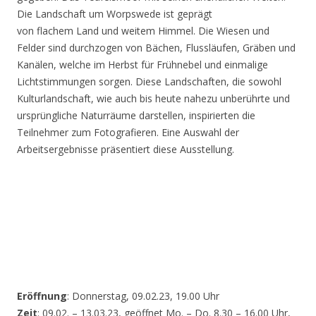
Die Landschaft um Worpswede ist geprägt
von flachem Land und weitem Himmel. Die Wiesen und
Felder sind durchzogen von Bächen, Flussläufen, Gräben und
Kanälen, welche im Herbst für Frühnebel und einmalige
Lichtstimmungen sorgen. Diese Landschaften, die sowohl
Kulturlandschaft, wie auch bis heute nahezu unberührte und
ursprüngliche Naturräume darstellen, inspirierten die
Teilnehmer zum Fotografieren. Eine Auswahl der
Arbeitsergebnisse präsentiert diese Ausstellung.
Eröffnung
: Donnerstag, 09.02.23, 19.00 Uhr
Zeit
: 09.02. – 13.03.23, geöffnet Mo. – Do. 8.30 – 16.00 Uhr,