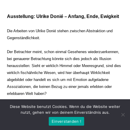
Ausstellung: Ulrike Donié – Anfang, Ende, Ewigkeit
Die Arbeiten von Ulrike Donié stehen zwischen Abstraktion und
Gegenständlichkeit.
Der Betrachter meint, schon einmal Gesehenes wiederzuerkennen,
bei genauerer Betrachtung könnte sich dies jedoch als Illusion
herausstellen: Sieht er wirklich Himmel oder Meeresgrund, sind dies
wirklich fischähnliche Wesen, wird hier überhaupt Wirklichkeit
abgebildet oder handelt es sich um mit Emotion aufgeladene
Assoziationen, die keinen Bezug zu einer jemals erlebten oder
erlebbaren Welt haben?
Diese Website benutzt Cookies. Wenn du die Website weiter
Verharren und Dynamik stehen sich dabei gegenüber. Zeit steht still
nutzt, gehen wir von deinem Einverständnis aus.
oder verrinnt im Nu. Es soll dabei eine Spannung, auch farblich, bis
Einverstanden !
zur Schmerzgrenze erzeugt werden. Die Arbeiten stellen ambivalente
Situationen dar. Kaum kann der Betrachter entscheiden, ob er hier