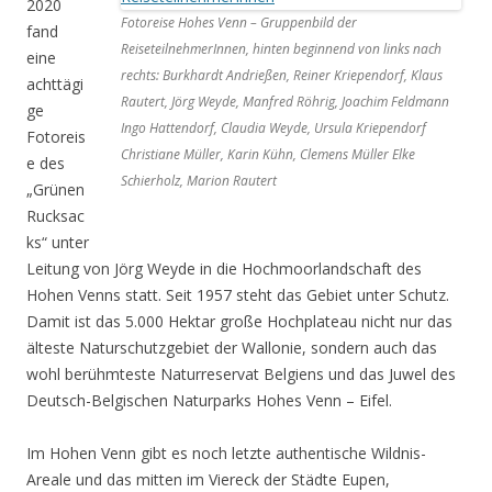
2020
Fotoreise Hohes Venn – Gruppenbild der
fand
ReiseteilnehmerInnen, hinten beginnend von links nach
eine
rechts: Burkhardt Andrießen, Reiner Kriependorf, Klaus
achttägi
Rautert, Jörg Weyde, Manfred Röhrig, Joachim Feldmann
ge
Ingo Hattendorf, Claudia Weyde, Ursula Kriependorf
Fotoreis
Christiane Müller, Karin Kühn, Clemens Müller Elke
e des
Schierholz, Marion Rautert
„Grünen
Rucksac
ks“ unter
Leitung von Jörg Weyde in die Hochmoorlandschaft des
Hohen Venns statt. Seit 1957 steht das Gebiet unter Schutz.
Damit ist das 5.000 Hektar große Hochplateau nicht nur das
älteste Naturschutzgebiet der Wallonie, sondern auch das
wohl berühmteste Naturreservat Belgiens und das Juwel des
Deutsch-Belgischen Naturparks Hohes Venn – Eifel.
Im Hohen Venn gibt es noch letzte authentische Wildnis-
Areale und das mitten im Viereck der Städte Eupen,