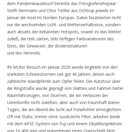
dem Pandemieausbruch bereiste das Fotografenehepaar
Steffi Herrmann und Chris Tettke aus Ochtrup jeweils im
Januar die Insel im Norden Europas. Dabei faszinierten nicht
nur die wechselnden Licht- und Wetterverhältnisse, sondern
auch abseits der bekannten Hotspots, soweit es das Wetter
zuließ, die teils zarten, teils heftigen Farbvariationen des
Eises, der Gewässer, der Bodenstrukturen
und des Himmels.
Ihr letzter Besuch im Januar 2020 wurde begleitet von den
stärksten Schneestürmen seit gut 40 Jahren, denen auch
zahlreiche Islandpferde zum Opfer fielen. Die Autotour über
die Ringstraße wurde geprägt von Glatteis und Fahrten hinter
Räumfahrzeugen, von Stürmen, die ein Verlassen der
Unterkünfte nicht zuließen, aber auch von traumhaft klaren
Tagen, die am Abend die Sicht auf Polarlichter ermöglichten.
Oft mit Stativ, immer ohne zusätzliche Filter, arbeiten beide
mit dem APSC-System von Fuji und einem Objektivspektrum
von 10-400 mm und präsentieren einen Querschnitt ihrer