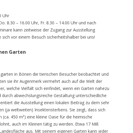
0 Uhr
 Do. 8.30 – 16.00 Uhr, Fr. 8.30 – 14.00 Uhr und nach
inare kann zeitweise der Zugang zur Ausstellung
e sich vor einem Besuch sicherheitshalber bei uns!
chen Garten
sgarten in Bönen die tierischen Besucher beobachtet und
teten sie ihr Augenmerk vermehrt auch auf die Welt der
r, welche Vielfalt sich einfindet, wenn ein Garten nahezu
d durch abwechslungsreiche Gestaltung unterschiedliche
ntiert die Ausstellung einen lokalen Beitrag zu dem sehr
 (ja weltweiten) Insektensterbens. Sie zeigt, dass sich
n (ca. 450 m²) eine kleine Oase für die heimische
lohnt, auch im Kleinen tätig zu werden. Etwa 17 Mill.
andesfläche aus. Mit seinem eigenen Garten kann jeder