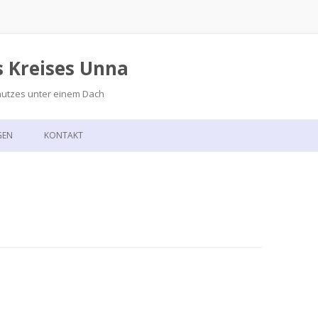
s Kreises Unna
hutzes unter einem Dach
Zum
Inhalt
GEN
KONTAKT
springen
GSKALENDER
ANFAHRT
T