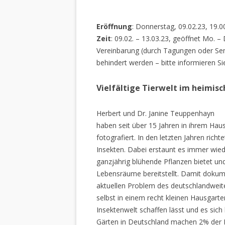
Eröffnung
: Donnerstag, 09.02.23, 19.0
Zeit
: 09.02. – 13.03.23, geöffnet Mo. –
Vereinbarung (durch Tagungen oder Sem
behindert werden – bitte informieren Si
Vielfältige Tierwelt im heimis
Herbert und Dr. Janine Teuppenhayn
haben seit über 15 Jahren in ihrem Hau
fotografiert. In den letzten Jahren rich
Insekten. Dabei erstaunt es immer wiede
ganzjährig blühende Pflanzen bietet un
Lebensräume bereitstellt. Damit dokume
aktuellen Problem des deutschlandweiten
selbst in einem recht kleinen Hausgarte
Insektenwelt schaffen lässt und es sich 
Gärten in Deutschland machen 2% der L