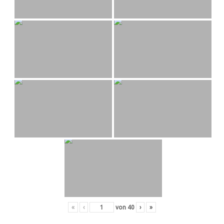
«
‹
von
40
›
»