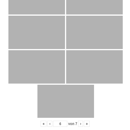
«
‹
von
7
›
»