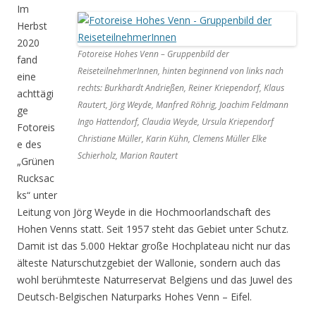
Im
Herbst
2020
Fotoreise Hohes Venn – Gruppenbild der
fand
ReiseteilnehmerInnen, hinten beginnend von links nach
eine
rechts: Burkhardt Andrießen, Reiner Kriependorf, Klaus
achttägi
Rautert, Jörg Weyde, Manfred Röhrig, Joachim Feldmann
ge
Ingo Hattendorf, Claudia Weyde, Ursula Kriependorf
Fotoreis
Christiane Müller, Karin Kühn, Clemens Müller Elke
e des
Schierholz, Marion Rautert
„Grünen
Rucksac
ks“ unter
Leitung von Jörg Weyde in die Hochmoorlandschaft des
Hohen Venns statt. Seit 1957 steht das Gebiet unter Schutz.
Damit ist das 5.000 Hektar große Hochplateau nicht nur das
älteste Naturschutzgebiet der Wallonie, sondern auch das
wohl berühmteste Naturreservat Belgiens und das Juwel des
Deutsch-Belgischen Naturparks Hohes Venn – Eifel.