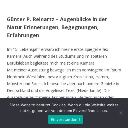
Günter P. Reinartz – Augenblicke in der
Natur Erinnerungen, Begegnungen,
Erfahrungen
Im 15. Lebensjahr erwarb ich meine erste Spiegelreflex-
Kamera. Auch während des Studiums und im späteren
Berufsleben begleitete mich meist eine Kamera.
Mit meiner Ausrüstung bewege ich mich vorwiegend im Raum
Nordrhein-Westfalen, bevorzugt im Kreis Unna, Hamm,
Münster und Soest. Ich besuche aber auch andere Gebiete in
Deutschland und die Vogelinsel Texel (Niederlande). Die
Ausstellung zeigt meine Erinnerungen, Begegnungen oder
Erfahrungen mit der Natur. Ich zeige ungewöhnliche
Diese Website benutzt Cookies. Wenn du die Website weiter
nutzt, gehen wir von deinem Einverständnis aus.
Zeichnung an Tieren und seltene Gäste wie Ibis, Löffler oder
Schwarzstorch. Mal faszinierte mich ein Käfer, die Art in der
Einverstanden !
er seine Flügel faltet, die besondere Stärke einer Ameise oder