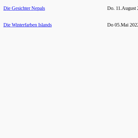
Die Gesichter Nepals
Do. 11.August 
Die Winterfarben Islands
Do 05.Mai 2022
Rügen und seine Schutzgebiete
Do 10.Februar 
Grün Auf! – Gärten und Parks im Ruhrgebiet
bis 06. Februar
2021
Hohes Venn – Eifel
11. Februar 20
Vielfältige Tierwelt im heimischen Garten
Do. 29. April 2