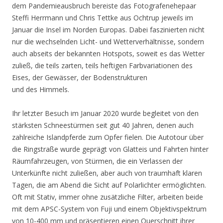
dem Pandemieausbruch bereiste das Fotografenehepaar
Steffi Herrmann und Chris Tettke aus Ochtrup jeweils im
Januar die Insel im Norden Europas. Dabei faszinierten nicht
nur die wechselnden Licht- und Wetterverhältnisse, sondern
auch abseits der bekannten Hotspots, soweit es das Wetter
zuließ, die teils zarten, teils heftigen Farbvariationen des
Eises, der Gewässer, der Bodenstrukturen
und des Himmels.
Ihr letzter Besuch im Januar 2020 wurde begleitet von den
stärksten Schneestürmen seit gut 40 Jahren, denen auch
zahlreiche Islandpferde zum Opfer fielen. Die Autotour über
die Ringstraße wurde geprägt von Glatteis und Fahrten hinter
Räumfahrzeugen, von Stürmen, die ein Verlassen der
Unterkünfte nicht zuließen, aber auch von traumhaft klaren
Tagen, die am Abend die Sicht auf Polarlichter ermöglichten.
Oft mit Stativ, immer ohne zusätzliche Filter, arbeiten beide
mit dem APSC-System von Fuji und einem Objektivspektrum
von 10-400 mm und präsentieren einen Querschnitt ihrer