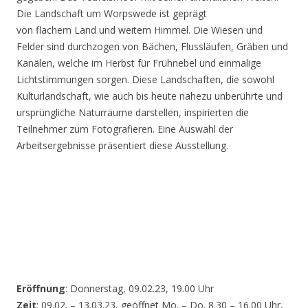
Die Landschaft um Worpswede ist geprägt
von flachem Land und weitem Himmel. Die Wiesen und
Felder sind durchzogen von Bächen, Flussläufen, Gräben und
Kanälen, welche im Herbst für Frühnebel und einmalige
Lichtstimmungen sorgen. Diese Landschaften, die sowohl
Kulturlandschaft, wie auch bis heute nahezu unberührte und
ursprüngliche Naturräume darstellen, inspirierten die
Teilnehmer zum Fotografieren. Eine Auswahl der
Arbeitsergebnisse präsentiert diese Ausstellung.
Eröffnung
: Donnerstag, 09.02.23, 19.00 Uhr
Zeit
: 09.02. – 13.03.23, geöffnet Mo. – Do. 8.30 – 16.00 Uhr,