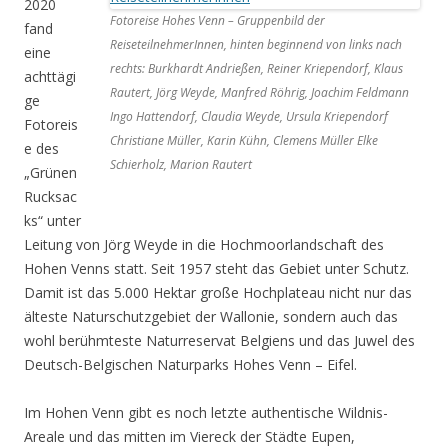
2020
Fotoreise Hohes Venn – Gruppenbild der
fand
ReiseteilnehmerInnen, hinten beginnend von links nach
eine
rechts: Burkhardt Andrießen, Reiner Kriependorf, Klaus
achttägi
Rautert, Jörg Weyde, Manfred Röhrig, Joachim Feldmann
ge
Ingo Hattendorf, Claudia Weyde, Ursula Kriependorf
Fotoreis
Christiane Müller, Karin Kühn, Clemens Müller Elke
e des
Schierholz, Marion Rautert
„Grünen
Rucksac
ks“ unter
Leitung von Jörg Weyde in die Hochmoorlandschaft des
Hohen Venns statt. Seit 1957 steht das Gebiet unter Schutz.
Damit ist das 5.000 Hektar große Hochplateau nicht nur das
älteste Naturschutzgebiet der Wallonie, sondern auch das
wohl berühmteste Naturreservat Belgiens und das Juwel des
Deutsch-Belgischen Naturparks Hohes Venn – Eifel.
Im Hohen Venn gibt es noch letzte authentische Wildnis-
Areale und das mitten im Viereck der Städte Eupen,