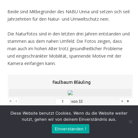
Beide sind Mitbegründer des NABU Unna und setzen sich seit
Jahrzehnten für den Natur- und Umweltschutz nein.
Die Naturfotos sind in den letzten drei Jahren entstanden und
stammen aus dem nahen Umfeld. Die Fotos zeigen, dass
man auch im hohen Alter trotz gesundheitlicher Probleme
und eingeschränkter Mobilität, spannende Motive mit der
Kamera einfangen kann.
Faulbaum Bläuling
«
‹
›
»
von
53
Diese Website benutzt Cookies. Wenn du die Website weiter
nutzt, gehen wir von deinem Einverständnis aus.
Eröffnung
: Donnerstag 05.11.20, 19.00 Uhr
Einverstanden !
Zeit
: 05.11. – 07.02.21, geöffnet Mo. – Do. 8.30 – 16.00 Uhr,