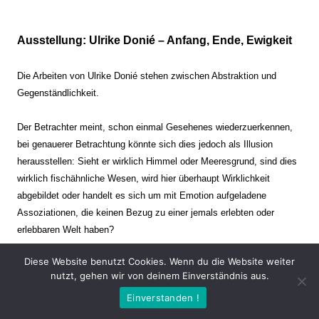
Ausstellung: Ulrike Donié – Anfang, Ende, Ewigkeit
Die Arbeiten von Ulrike Donié stehen zwischen Abstraktion und
Gegenständlichkeit.
Der Betrachter meint, schon einmal Gesehenes wiederzuerkennen,
bei genauerer Betrachtung könnte sich dies jedoch als Illusion
herausstellen: Sieht er wirklich Himmel oder Meeresgrund, sind dies
wirklich fischähnliche Wesen, wird hier überhaupt Wirklichkeit
abgebildet oder handelt es sich um mit Emotion aufgeladene
Assoziationen, die keinen Bezug zu einer jemals erlebten oder
erlebbaren Welt haben?
Diese Website benutzt Cookies. Wenn du die Website weiter
Verharren und Dynamik stehen sich dabei gegenüber. Zeit steht still
nutzt, gehen wir von deinem Einverständnis aus.
oder verrinnt im Nu. Es soll dabei eine Spannung, auch farblich, bis
Einverstanden !
zur Schmerzgrenze erzeugt werden. Die Arbeiten stellen ambivalente
Situationen dar. Kaum kann der Betrachter entscheiden, ob er hier