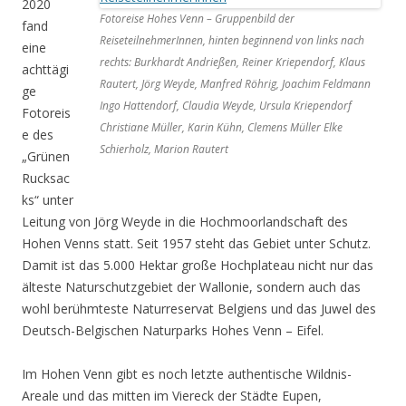
2020
Fotoreise Hohes Venn – Gruppenbild der
fand
ReiseteilnehmerInnen, hinten beginnend von links nach
eine
rechts: Burkhardt Andrießen, Reiner Kriependorf, Klaus
achttägi
Rautert, Jörg Weyde, Manfred Röhrig, Joachim Feldmann
ge
Ingo Hattendorf, Claudia Weyde, Ursula Kriependorf
Fotoreis
Christiane Müller, Karin Kühn, Clemens Müller Elke
e des
Schierholz, Marion Rautert
„Grünen
Rucksac
ks“ unter
Leitung von Jörg Weyde in die Hochmoorlandschaft des
Hohen Venns statt. Seit 1957 steht das Gebiet unter Schutz.
Damit ist das 5.000 Hektar große Hochplateau nicht nur das
älteste Naturschutzgebiet der Wallonie, sondern auch das
wohl berühmteste Naturreservat Belgiens und das Juwel des
Deutsch-Belgischen Naturparks Hohes Venn – Eifel.
Im Hohen Venn gibt es noch letzte authentische Wildnis-
Areale und das mitten im Viereck der Städte Eupen,