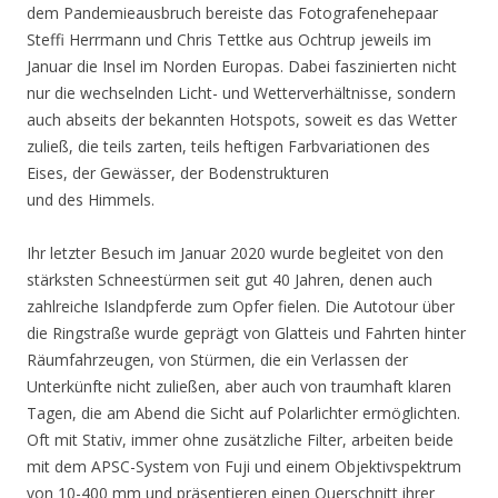
dem Pandemieausbruch bereiste das Fotografenehepaar
Steffi Herrmann und Chris Tettke aus Ochtrup jeweils im
Januar die Insel im Norden Europas. Dabei faszinierten nicht
nur die wechselnden Licht- und Wetterverhältnisse, sondern
auch abseits der bekannten Hotspots, soweit es das Wetter
zuließ, die teils zarten, teils heftigen Farbvariationen des
Eises, der Gewässer, der Bodenstrukturen
und des Himmels.
Ihr letzter Besuch im Januar 2020 wurde begleitet von den
stärksten Schneestürmen seit gut 40 Jahren, denen auch
zahlreiche Islandpferde zum Opfer fielen. Die Autotour über
die Ringstraße wurde geprägt von Glatteis und Fahrten hinter
Räumfahrzeugen, von Stürmen, die ein Verlassen der
Unterkünfte nicht zuließen, aber auch von traumhaft klaren
Tagen, die am Abend die Sicht auf Polarlichter ermöglichten.
Oft mit Stativ, immer ohne zusätzliche Filter, arbeiten beide
mit dem APSC-System von Fuji und einem Objektivspektrum
von 10-400 mm und präsentieren einen Querschnitt ihrer