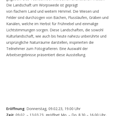
Die Landschaft um Worpswede ist geprägt
von flachem Land und weitem Himmel. Die Wiesen und
Felder sind durchzogen von Bächen, Flussläufen, Gräben und
Kanälen, welche im Herbst für Frühnebel und einmalige
Lichtstimmungen sorgen. Diese Landschaften, die sowohl
Kulturlandschaft, wie auch bis heute nahezu unberührte und
ursprüngliche Naturräume darstellen, inspirierten die
Teilnehmer zum Fotografieren. Eine Auswahl der
Arbeitsergebnisse präsentiert diese Ausstellung.
Eröffnung
: Donnerstag, 09.02.23, 19.00 Uhr
Zeit
: 09.02. – 13.03.23, geöffnet Mo. – Do. 8.30 – 16.00 Uhr,