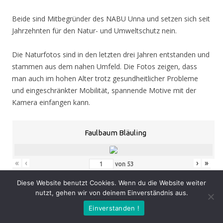
Beide sind Mitbegründer des NABU Unna und setzen sich seit
Jahrzehnten für den Natur- und Umweltschutz nein.
Die Naturfotos sind in den letzten drei Jahren entstanden und
stammen aus dem nahen Umfeld. Die Fotos zeigen, dass
man auch im hohen Alter trotz gesundheitlicher Probleme
und eingeschränkter Mobilität, spannende Motive mit der
Kamera einfangen kann.
Faulbaum Bläuling
«
‹
›
»
von
53
Diese Website benutzt Cookies. Wenn du die Website weiter
nutzt, gehen wir von deinem Einverständnis aus.
Eröffnung
: Donnerstag 05.11.20, 19.00 Uhr
Einverstanden !
Zeit
: 05.11. – 07.02.21, geöffnet Mo. – Do. 8.30 – 16.00 Uhr,