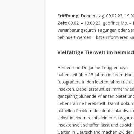
Eröffnung
: Donnerstag, 09.02.23, 19.0
Zeit
: 09.02. – 13.03.23, geöffnet Mo. –
Vereinbarung (durch Tagungen oder Sem
behindert werden – bitte informieren Si
Vielfältige Tierwelt im heimis
Herbert und Dr. Janine Teuppenhayn
haben seit über 15 Jahren in ihrem Hau
fotografiert. In den letzten Jahren rich
Insekten. Dabei erstaunt es immer wiede
ganzjährig blühende Pflanzen bietet un
Lebensräume bereitstellt. Damit dokume
aktuellen Problem des deutschlandweiten
selbst in einem recht kleinen Hausgarte
Insektenwelt schaffen lässt und es sich 
Gärten in Deutschland machen 2% der L