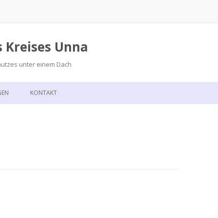
s Kreises Unna
hutzes unter einem Dach
Zum
Inhalt
GEN
KONTAKT
springen
GSKALENDER
ANFAHRT
T