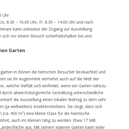
0 Uhr
 Do. 8.30 – 16.00 Uhr, Fr. 8.30 – 14.00 Uhr und nach
inare kann zeitweise der Zugang zur Ausstellung
e sich vor einem Besuch sicherheitshalber bei uns!
chen Garten
sgarten in Bönen die tierischen Besucher beobachtet und
teten sie ihr Augenmerk vermehrt auch auf die Welt der
r, welche Vielfalt sich einfindet, wenn ein Garten nahezu
d durch abwechslungsreiche Gestaltung unterschiedliche
ntiert die Ausstellung einen lokalen Beitrag zu dem sehr
 (ja weltweiten) Insektensterbens. Sie zeigt, dass sich
n (ca. 450 m²) eine kleine Oase für die heimische
lohnt, auch im Kleinen tätig zu werden. Etwa 17 Mill.
andesfläche aus. Mit seinem eigenen Garten kann jeder