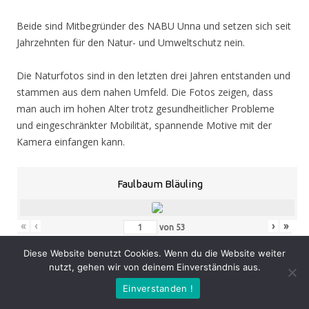
Beide sind Mitbegründer des NABU Unna und setzen sich seit
Jahrzehnten für den Natur- und Umweltschutz nein.
Die Naturfotos sind in den letzten drei Jahren entstanden und
stammen aus dem nahen Umfeld. Die Fotos zeigen, dass
man auch im hohen Alter trotz gesundheitlicher Probleme
und eingeschränkter Mobilität, spannende Motive mit der
Kamera einfangen kann.
Faulbaum Bläuling
«
‹
›
»
von
53
Diese Website benutzt Cookies. Wenn du die Website weiter
nutzt, gehen wir von deinem Einverständnis aus.
Eröffnung
: Donnerstag 05.11.20, 19.00 Uhr
Einverstanden !
Zeit
: 05.11. – 07.02.21, geöffnet Mo. – Do. 8.30 – 16.00 Uhr,