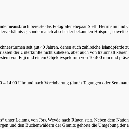
ndemieausbruch bereiste das Fotografenehepaar Steffi Herrmann und Ch
rverhältnisse, sondern auch abseits der bekannten Hotspots, soweit es da
Schneestürmen seit gut 40 Jahren, denen auch zahlreiche Islandpferde 
lassen der Unterkünfte nicht zuließen, aber auch von traumhaft klaren 
-System von Fuji und einem Objektivspektrum von 10-400 mm und präsent
.30 – 14.00 Uhr und nach Vereinbarung (durch Tagungen oder Seminare 
ks“ unter Leitung von Jörg Weyde nach Rügen statt. Neben dem Natio
ergen und den Buchenwäldern der Granitz gehörte die Umgebung der alt