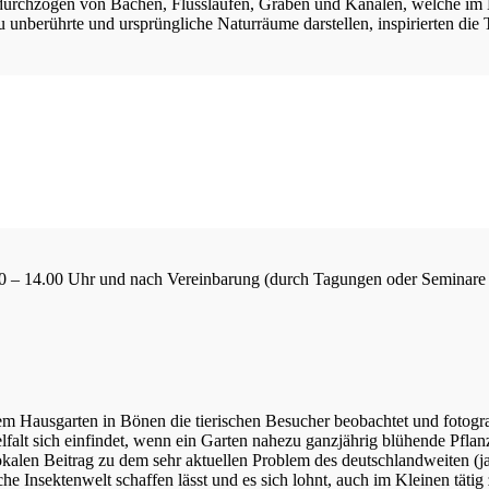
urchzogen von Bächen, Flussläufen, Gräben und Kanälen, welche im H
u unberührte und ursprüngliche Naturräume darstellen, inspirierten di
8.30 – 14.00 Uhr und nach Vereinbarung (durch Tagungen oder Seminare
m Hausgarten in Bönen die tierischen Besucher beobachtet und fotograf
elfalt sich einfindet, wenn ein Garten nahezu ganzjährig blühende Pfla
kalen Beitrag zu dem sehr aktuellen Problem des deutschlandweiten (ja w
sche Insektenwelt schaffen lässt und es sich lohnt, auch im Kleinen tä