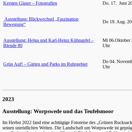
Kersten Glaser – Fotografien
Do. 17. Juni 2
Ausstellung: Blickwechsel „Faszination
Do 19. Aug. 20
Bewegung“
Ausstellung: Helga und Karl-Heinz Kühnapfel –
Mi 06.Oktober 
Blende 80
Uhr
Do 04. Novemb
Grün Auf! – Gärten und Parks im Ruhrgebiet
Uhr
2023
Ausstellung: Worpswede und das Teufelsmoor
Im Herbst 2022 fand eine achttägige Fotoreise des „Grünen Rucksac
seinen unendlichen Weiten. Die Landschaft um Worpswede ist gepräg