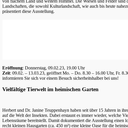
von flachem Land und weitem Himmel. Die Wiesen und Felder sind d
Landschaften, die sowohl Kulturlandschaft, wie auch bis heute nahez
präsentiert diese Ausstellung.
Eröffnung
: Donnerstag, 09.02.23, 19.00 Uhr
Zeit
: 09.02. – 13.03.23, geöffnet Mo. – Do. 8.30 – 16.00 Uhr, Fr. 
informieren Sie sich vor einem Besuch sicherheitshalber bei uns!
Vielfältige Tierwelt im heimischen Garten
Herbert und Dr. Janine Teuppenhayn haben seit über 15 Jahren in ihre
auf die Welt der Insekten. Dabei erstaunt es immer wieder, welche Vi
Lebensräume bereitstellt. Damit dokumentiert die Ausstellung einen lo
recht kleinen Hausgarten (ca. 450 m²) eine kleine Oase für die heimi