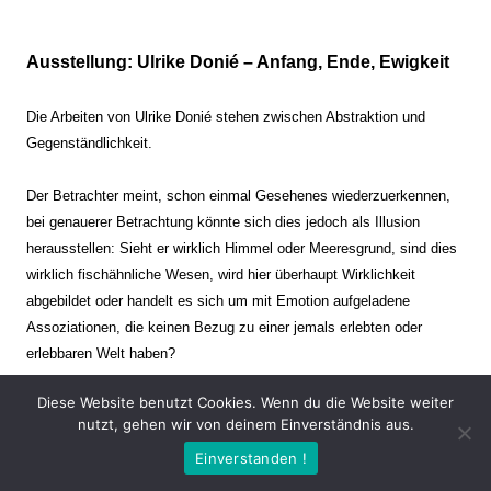
Ausstellung: Ulrike Donié – Anfang, Ende, Ewigkeit
Die Arbeiten von Ulrike Donié stehen zwischen Abstraktion und
Gegenständlichkeit.
Der Betrachter meint, schon einmal Gesehenes wiederzuerkennen,
bei genauerer Betrachtung könnte sich dies jedoch als Illusion
herausstellen: Sieht er wirklich Himmel oder Meeresgrund, sind dies
wirklich fischähnliche Wesen, wird hier überhaupt Wirklichkeit
abgebildet oder handelt es sich um mit Emotion aufgeladene
Assoziationen, die keinen Bezug zu einer jemals erlebten oder
erlebbaren Welt haben?
Diese Website benutzt Cookies. Wenn du die Website weiter
Verharren und Dynamik stehen sich dabei gegenüber. Zeit steht still
nutzt, gehen wir von deinem Einverständnis aus.
oder verrinnt im Nu. Es soll dabei eine Spannung, auch farblich, bis
Einverstanden !
zur Schmerzgrenze erzeugt werden. Die Arbeiten stellen ambivalente
Situationen dar. Kaum kann der Betrachter entscheiden, ob er hier