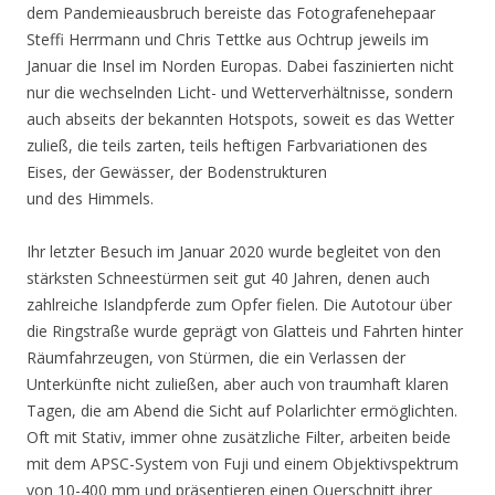
dem Pandemieausbruch bereiste das Fotografenehepaar
Steffi Herrmann und Chris Tettke aus Ochtrup jeweils im
Januar die Insel im Norden Europas. Dabei faszinierten nicht
nur die wechselnden Licht- und Wetterverhältnisse, sondern
auch abseits der bekannten Hotspots, soweit es das Wetter
zuließ, die teils zarten, teils heftigen Farbvariationen des
Eises, der Gewässer, der Bodenstrukturen
und des Himmels.
Ihr letzter Besuch im Januar 2020 wurde begleitet von den
stärksten Schneestürmen seit gut 40 Jahren, denen auch
zahlreiche Islandpferde zum Opfer fielen. Die Autotour über
die Ringstraße wurde geprägt von Glatteis und Fahrten hinter
Räumfahrzeugen, von Stürmen, die ein Verlassen der
Unterkünfte nicht zuließen, aber auch von traumhaft klaren
Tagen, die am Abend die Sicht auf Polarlichter ermöglichten.
Oft mit Stativ, immer ohne zusätzliche Filter, arbeiten beide
mit dem APSC-System von Fuji und einem Objektivspektrum
von 10-400 mm und präsentieren einen Querschnitt ihrer