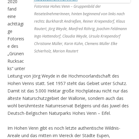
2020
Fotoreise Hohes Venn – Gruppenbild der
fand
ReiseteilnehmerInnen, hinten beginnend von links nach
eine
rechts: Burkhardt Andrießen, Reiner Kriependorf, Klaus
achttägi
Rautert, Jörg Weyde, Manfred Röhrig, Joachim Feldmann
ge
Ingo Hattendorf, Claudia Weyde, Ursula Kriependorf
Fotoreis
Christiane Müller, Karin Kühn, Clemens Müller Elke
e des
Schierholz, Marion Rautert
„Grünen
Rucksac
ks“ unter
Leitung von Jörg Weyde in die Hochmoorlandschaft des
Hohen Venns statt. Seit 1957 steht das Gebiet unter Schutz.
Damit ist das 5.000 Hektar große Hochplateau nicht nur das
älteste Naturschutzgebiet der Wallonie, sondern auch das
wohl berühmteste Naturreservat Belgiens und das Juwel des
Deutsch-Belgischen Naturparks Hohes Venn – Eifel.
Im Hohen Venn gibt es noch letzte authentische Wildnis-
Areale und das mitten im Viereck der Städte Eupen,