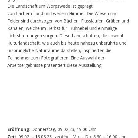
Die Landschaft um Worpswede ist geprägt
von flachem Land und weitem Himmel. Die Wiesen und
Felder sind durchzogen von Bächen, Flussläufen, Gräben und
Kanälen, welche im Herbst für Frühnebel und einmalige
Lichtstimmungen sorgen. Diese Landschaften, die sowohl
Kulturlandschaft, wie auch bis heute nahezu unberührte und
ursprüngliche Naturräume darstellen, inspirierten die
Teilnehmer zum Fotografieren. Eine Auswahl der
Arbeitsergebnisse präsentiert diese Ausstellung.
Eröffnung
: Donnerstag, 09.02.23, 19.00 Uhr
Zeit
: 09.02. – 13.03.23, geöffnet Mo. – Do. 8.30 – 16.00 Uhr,