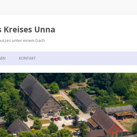
s Kreises Unna
hutzes unter einem Dach
Zum
Inhalt
GEN
KONTAKT
springen
GSKALENDER
ANFAHRT
T