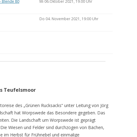
– Blende 80
Mi 06.Oktober 2021, 19.00 Uhr
Do 04. November 2021, 19:00 Uhr
as Teufelsmoor
toreise des „Grünen Rucksacks“ unter Leitung von Jörg
dschaft hat Worpswede das Besondere gegeben. Das
eiten. Die Landschaft um Worpswede ist geprägt
Die Wiesen und Felder sind durchzogen von Bächen,
e im Herbst für Frühnebel und einmalige