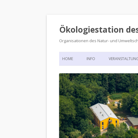
Ökologiestation de
Organisationen des Natur- und Umweltsc
HOME
INFO
VERANSTALTUN
ORGANISATIONSSTRUKTUR
VERANSTALTUN
DIE ÖKOLOGIESTATION – FAS
900 JAHRE VORGESCHICHTE