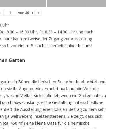
‹
von
40
›
»
0 Uhr
 Do. 8.30 – 16.00 Uhr, Fr. 8.30 – 14.00 Uhr und nach
inare kann zeitweise der Zugang zur Ausstellung
e sich vor einem Besuch sicherheitshalber bei uns!
chen Garten
sgarten in Bönen die tierischen Besucher beobachtet und
teten sie ihr Augenmerk vermehrt auch auf die Welt der
r, welche Vielfalt sich einfindet, wenn ein Garten nahezu
d durch abwechslungsreiche Gestaltung unterschiedliche
ntiert die Ausstellung einen lokalen Beitrag zu dem sehr
 (ja weltweiten) Insektensterbens. Sie zeigt, dass sich
n (ca. 450 m²) eine kleine Oase für die heimische