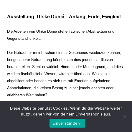
Ausstellung: Ulrike Donié – Anfang, Ende, Ewigkeit
Die Arbeiten von Ulrike Donié stehen zwischen Abstraktion und
Gegenständlichkeit.
Der Betrachter meint, schon einmal Gesehenes wiederzuerkennen,
bei genauerer Betrachtung könnte sich dies jedoch als Illusion
herausstellen: Sieht er wirklich Himmel oder Meeresgrund, sind dies
wirklich fischähnliche Wesen, wird hier überhaupt Wirklichkeit
abgebildet oder handelt es sich um mit Emotion aufgeladene
Assoziationen, die keinen Bezug zu einer jemals erlebten oder
erlebbaren Welt haben?
Diese Website benutzt Cookies. Wenn du die Website weiter
Verharren und Dynamik stehen sich dabei gegenüber. Zeit steht still
nutzt, gehen wir von deinem Einverständnis aus.
oder verrinnt im Nu. Es soll dabei eine Spannung, auch farblich, bis
Einverstanden !
zur Schmerzgrenze erzeugt werden. Die Arbeiten stellen ambivalente
Situationen dar. Kaum kann der Betrachter entscheiden, ob er hier