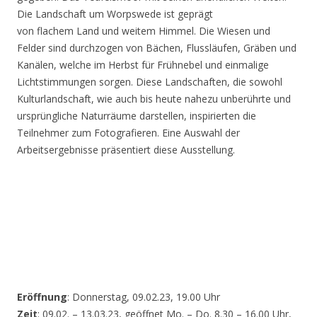
Die Landschaft um Worpswede ist geprägt
von flachem Land und weitem Himmel. Die Wiesen und
Felder sind durchzogen von Bächen, Flussläufen, Gräben und
Kanälen, welche im Herbst für Frühnebel und einmalige
Lichtstimmungen sorgen. Diese Landschaften, die sowohl
Kulturlandschaft, wie auch bis heute nahezu unberührte und
ursprüngliche Naturräume darstellen, inspirierten die
Teilnehmer zum Fotografieren. Eine Auswahl der
Arbeitsergebnisse präsentiert diese Ausstellung.
Eröffnung
: Donnerstag, 09.02.23, 19.00 Uhr
Zeit
: 09.02. – 13.03.23, geöffnet Mo. – Do. 8.30 – 16.00 Uhr,