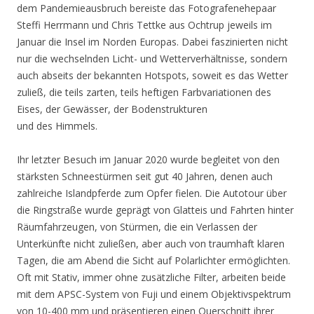
dem Pandemieausbruch bereiste das Fotografenehepaar
Steffi Herrmann und Chris Tettke aus Ochtrup jeweils im
Januar die Insel im Norden Europas. Dabei faszinierten nicht
nur die wechselnden Licht- und Wetterverhältnisse, sondern
auch abseits der bekannten Hotspots, soweit es das Wetter
zuließ, die teils zarten, teils heftigen Farbvariationen des
Eises, der Gewässer, der Bodenstrukturen
und des Himmels.
Ihr letzter Besuch im Januar 2020 wurde begleitet von den
stärksten Schneestürmen seit gut 40 Jahren, denen auch
zahlreiche Islandpferde zum Opfer fielen. Die Autotour über
die Ringstraße wurde geprägt von Glatteis und Fahrten hinter
Räumfahrzeugen, von Stürmen, die ein Verlassen der
Unterkünfte nicht zuließen, aber auch von traumhaft klaren
Tagen, die am Abend die Sicht auf Polarlichter ermöglichten.
Oft mit Stativ, immer ohne zusätzliche Filter, arbeiten beide
mit dem APSC-System von Fuji und einem Objektivspektrum
von 10-400 mm und präsentieren einen Querschnitt ihrer