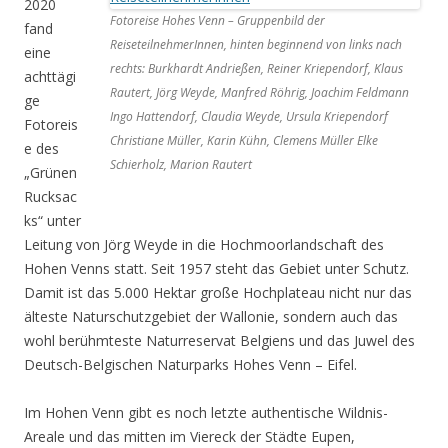
2020
Fotoreise Hohes Venn – Gruppenbild der
fand
ReiseteilnehmerInnen, hinten beginnend von links nach
eine
rechts: Burkhardt Andrießen, Reiner Kriependorf, Klaus
achttägi
Rautert, Jörg Weyde, Manfred Röhrig, Joachim Feldmann
ge
Ingo Hattendorf, Claudia Weyde, Ursula Kriependorf
Fotoreis
Christiane Müller, Karin Kühn, Clemens Müller Elke
e des
Schierholz, Marion Rautert
„Grünen
Rucksac
ks“ unter
Leitung von Jörg Weyde in die Hochmoorlandschaft des
Hohen Venns statt. Seit 1957 steht das Gebiet unter Schutz.
Damit ist das 5.000 Hektar große Hochplateau nicht nur das
älteste Naturschutzgebiet der Wallonie, sondern auch das
wohl berühmteste Naturreservat Belgiens und das Juwel des
Deutsch-Belgischen Naturparks Hohes Venn – Eifel.
Im Hohen Venn gibt es noch letzte authentische Wildnis-
Areale und das mitten im Viereck der Städte Eupen,