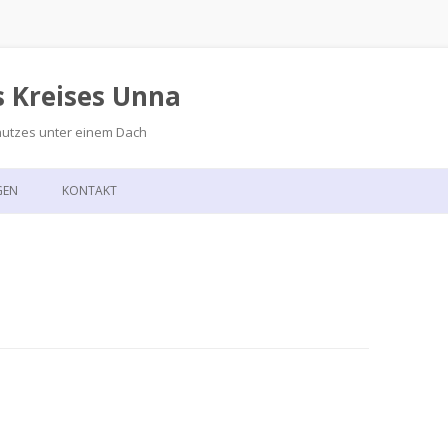
s Kreises Unna
hutzes unter einem Dach
Zum
Inhalt
GEN
KONTAKT
springen
GSKALENDER
ANFAHRT
T