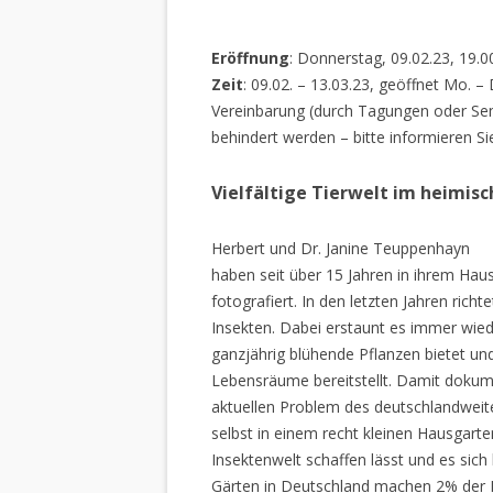
Eröffnung
: Donnerstag, 09.02.23, 19.0
Zeit
: 09.02. – 13.03.23, geöffnet Mo. –
Vereinbarung (durch Tagungen oder Sem
behindert werden – bitte informieren Si
Vielfältige Tierwelt im heimis
Herbert und Dr. Janine Teuppenhayn
haben seit über 15 Jahren in ihrem Hau
fotografiert. In den letzten Jahren rich
Insekten. Dabei erstaunt es immer wiede
ganzjährig blühende Pflanzen bietet un
Lebensräume bereitstellt. Damit dokume
aktuellen Problem des deutschlandweiten
selbst in einem recht kleinen Hausgarte
Insektenwelt schaffen lässt und es sich 
Gärten in Deutschland machen 2% der L