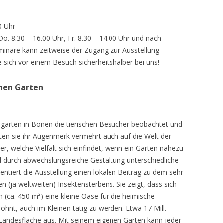
0 Uhr
 Do. 8.30 – 16.00 Uhr, Fr. 8.30 – 14.00 Uhr und nach
inare kann zeitweise der Zugang zur Ausstellung
e sich vor einem Besuch sicherheitshalber bei uns!
chen Garten
sgarten in Bönen die tierischen Besucher beobachtet und
teten sie ihr Augenmerk vermehrt auch auf die Welt der
r, welche Vielfalt sich einfindet, wenn ein Garten nahezu
d durch abwechslungsreiche Gestaltung unterschiedliche
ntiert die Ausstellung einen lokalen Beitrag zu dem sehr
 (ja weltweiten) Insektensterbens. Sie zeigt, dass sich
n (ca. 450 m²) eine kleine Oase für die heimische
lohnt, auch im Kleinen tätig zu werden. Etwa 17 Mill.
andesfläche aus. Mit seinem eigenen Garten kann jeder