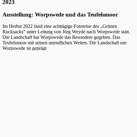
2023
Ausstellung: Worpswede und das Teufelsmoor
Im Herbst 2022 fand eine achttägige Fotoreise des „Grünen
Rucksacks“ unter Leitung von Jörg Weyde nach Worpswede statt.
Die Landschaft hat Worpswede das Besondere gegeben. Das
Teufelsmoor mit seinen unendlichen Weiten. Die Landschaft um
Worpswede ist geprägt
von flachem Land und weitem Himmel. Die Wiesen und Felder sind
durchzogen von Bächen, Flussläufen, Gräben und Kanälen, welche
im Herbst für Frühnebel und einmalige Lichtstimmungen sorgen.
Diese Landschaften, die sowohl Kulturlandschaft, wie auch bis
heute nahezu unberührte und ursprüngliche Naturräume darstellen,
inspirierten die Teilnehmer zum Fotografieren. Eine Auswahl der
Arbeitsergebnisse präsentiert diese Ausstellung.