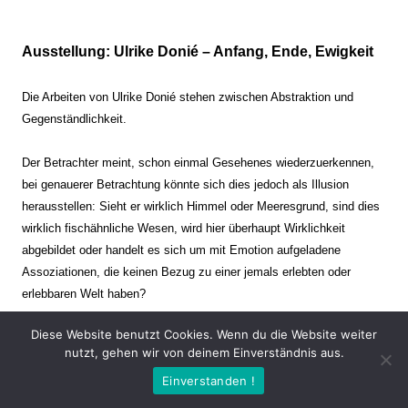
Ausstellung: Ulrike Donié – Anfang, Ende, Ewigkeit
Die Arbeiten von Ulrike Donié stehen zwischen Abstraktion und
Gegenständlichkeit.
Der Betrachter meint, schon einmal Gesehenes wiederzuerkennen,
bei genauerer Betrachtung könnte sich dies jedoch als Illusion
herausstellen: Sieht er wirklich Himmel oder Meeresgrund, sind dies
wirklich fischähnliche Wesen, wird hier überhaupt Wirklichkeit
abgebildet oder handelt es sich um mit Emotion aufgeladene
Assoziationen, die keinen Bezug zu einer jemals erlebten oder
erlebbaren Welt haben?
Diese Website benutzt Cookies. Wenn du die Website weiter
Verharren und Dynamik stehen sich dabei gegenüber. Zeit steht still
nutzt, gehen wir von deinem Einverständnis aus.
oder verrinnt im Nu. Es soll dabei eine Spannung, auch farblich, bis
Einverstanden !
zur Schmerzgrenze erzeugt werden. Die Arbeiten stellen ambivalente
Situationen dar. Kaum kann der Betrachter entscheiden, ob er hier