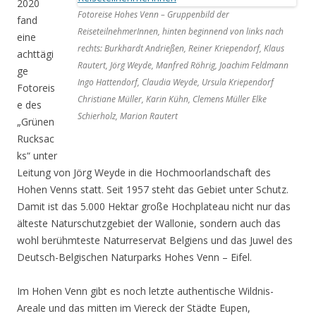
2020
Fotoreise Hohes Venn – Gruppenbild der
fand
ReiseteilnehmerInnen, hinten beginnend von links nach
eine
rechts: Burkhardt Andrießen, Reiner Kriependorf, Klaus
achttägi
Rautert, Jörg Weyde, Manfred Röhrig, Joachim Feldmann
ge
Ingo Hattendorf, Claudia Weyde, Ursula Kriependorf
Fotoreis
Christiane Müller, Karin Kühn, Clemens Müller Elke
e des
Schierholz, Marion Rautert
„Grünen
Rucksac
ks“ unter
Leitung von Jörg Weyde in die Hochmoorlandschaft des
Hohen Venns statt. Seit 1957 steht das Gebiet unter Schutz.
Damit ist das 5.000 Hektar große Hochplateau nicht nur das
älteste Naturschutzgebiet der Wallonie, sondern auch das
wohl berühmteste Naturreservat Belgiens und das Juwel des
Deutsch-Belgischen Naturparks Hohes Venn – Eifel.
Im Hohen Venn gibt es noch letzte authentische Wildnis-
Areale und das mitten im Viereck der Städte Eupen,