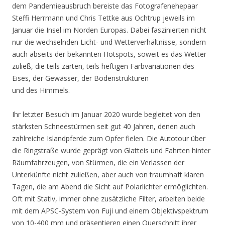
dem Pandemieausbruch bereiste das Fotografenehepaar
Steffi Herrmann und Chris Tettke aus Ochtrup jeweils im
Januar die Insel im Norden Europas. Dabei faszinierten nicht
nur die wechselnden Licht- und Wetterverhältnisse, sondern
auch abseits der bekannten Hotspots, soweit es das Wetter
zuließ, die teils zarten, teils heftigen Farbvariationen des
Eises, der Gewässer, der Bodenstrukturen
und des Himmels.
Ihr letzter Besuch im Januar 2020 wurde begleitet von den
stärksten Schneestürmen seit gut 40 Jahren, denen auch
zahlreiche Islandpferde zum Opfer fielen. Die Autotour über
die Ringstraße wurde geprägt von Glatteis und Fahrten hinter
Räumfahrzeugen, von Stürmen, die ein Verlassen der
Unterkünfte nicht zuließen, aber auch von traumhaft klaren
Tagen, die am Abend die Sicht auf Polarlichter ermöglichten.
Oft mit Stativ, immer ohne zusätzliche Filter, arbeiten beide
mit dem APSC-System von Fuji und einem Objektivspektrum
von 10-400 mm und präsentieren einen Querschnitt ihrer