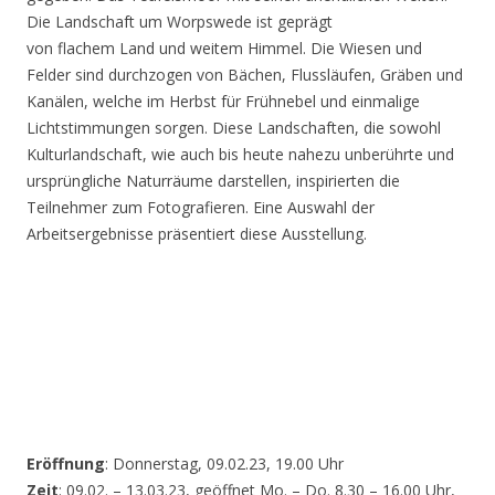
Die Landschaft um Worpswede ist geprägt
von flachem Land und weitem Himmel. Die Wiesen und
Felder sind durchzogen von Bächen, Flussläufen, Gräben und
Kanälen, welche im Herbst für Frühnebel und einmalige
Lichtstimmungen sorgen. Diese Landschaften, die sowohl
Kulturlandschaft, wie auch bis heute nahezu unberührte und
ursprüngliche Naturräume darstellen, inspirierten die
Teilnehmer zum Fotografieren. Eine Auswahl der
Arbeitsergebnisse präsentiert diese Ausstellung.
Eröffnung
: Donnerstag, 09.02.23, 19.00 Uhr
Zeit
: 09.02. – 13.03.23, geöffnet Mo. – Do. 8.30 – 16.00 Uhr,