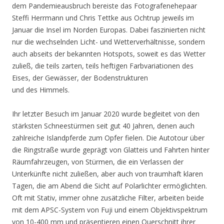
dem Pandemieausbruch bereiste das Fotografenehepaar
Steffi Herrmann und Chris Tettke aus Ochtrup jeweils im
Januar die Insel im Norden Europas. Dabei faszinierten nicht
nur die wechselnden Licht- und Wetterverhältnisse, sondern
auch abseits der bekannten Hotspots, soweit es das Wetter
zuließ, die teils zarten, teils heftigen Farbvariationen des
Eises, der Gewässer, der Bodenstrukturen
und des Himmels.
Ihr letzter Besuch im Januar 2020 wurde begleitet von den
stärksten Schneestürmen seit gut 40 Jahren, denen auch
zahlreiche Islandpferde zum Opfer fielen. Die Autotour über
die Ringstraße wurde geprägt von Glatteis und Fahrten hinter
Räumfahrzeugen, von Stürmen, die ein Verlassen der
Unterkünfte nicht zuließen, aber auch von traumhaft klaren
Tagen, die am Abend die Sicht auf Polarlichter ermöglichten.
Oft mit Stativ, immer ohne zusätzliche Filter, arbeiten beide
mit dem APSC-System von Fuji und einem Objektivspektrum
von 10-400 mm und präsentieren einen Querschnitt ihrer