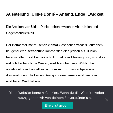
Ausstellung: Ulrike Donié – Anfang, Ende, Ewigkeit
Die Arbeiten von Ulrike Donié stehen zwischen Abstraktion und
Gegenständlichkeit.
Der Betrachter meint, schon einmal Gesehenes wiederzuerkennen,
bei genauerer Betrachtung könnte sich dies jedoch als Illusion
herausstellen: Sieht er wirklich Himmel oder Meeresgrund, sind dies
wirklich fischähnliche Wesen, wird hier überhaupt Wirklichkeit
abgebildet oder handelt es sich um mit Emotion aufgeladene
Assoziationen, die keinen Bezug zu einer jemals erlebten oder
erlebbaren Welt haben?
Diese Website benutzt Cookies. Wenn du die Website weiter
Verharren und Dynamik stehen sich dabei gegenüber. Zeit steht still
nutzt, gehen wir von deinem Einverständnis aus.
oder verrinnt im Nu. Es soll dabei eine Spannung, auch farblich, bis
Einverstanden !
zur Schmerzgrenze erzeugt werden. Die Arbeiten stellen ambivalente
Situationen dar. Kaum kann der Betrachter entscheiden, ob er hier