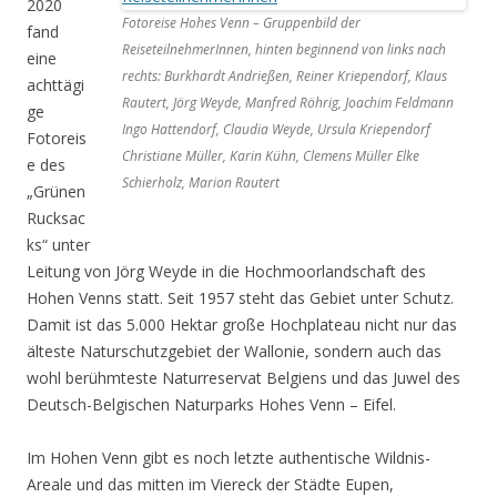
2020
Fotoreise Hohes Venn – Gruppenbild der
fand
ReiseteilnehmerInnen, hinten beginnend von links nach
eine
rechts: Burkhardt Andrießen, Reiner Kriependorf, Klaus
achttägi
Rautert, Jörg Weyde, Manfred Röhrig, Joachim Feldmann
ge
Ingo Hattendorf, Claudia Weyde, Ursula Kriependorf
Fotoreis
Christiane Müller, Karin Kühn, Clemens Müller Elke
e des
Schierholz, Marion Rautert
„Grünen
Rucksac
ks“ unter
Leitung von Jörg Weyde in die Hochmoorlandschaft des
Hohen Venns statt. Seit 1957 steht das Gebiet unter Schutz.
Damit ist das 5.000 Hektar große Hochplateau nicht nur das
älteste Naturschutzgebiet der Wallonie, sondern auch das
wohl berühmteste Naturreservat Belgiens und das Juwel des
Deutsch-Belgischen Naturparks Hohes Venn – Eifel.
Im Hohen Venn gibt es noch letzte authentische Wildnis-
Areale und das mitten im Viereck der Städte Eupen,