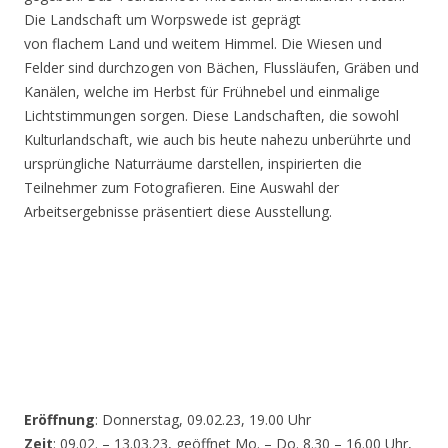
Die Landschaft um Worpswede ist geprägt
von flachem Land und weitem Himmel. Die Wiesen und
Felder sind durchzogen von Bächen, Flussläufen, Gräben und
Kanälen, welche im Herbst für Frühnebel und einmalige
Lichtstimmungen sorgen. Diese Landschaften, die sowohl
Kulturlandschaft, wie auch bis heute nahezu unberührte und
ursprüngliche Naturräume darstellen, inspirierten die
Teilnehmer zum Fotografieren. Eine Auswahl der
Arbeitsergebnisse präsentiert diese Ausstellung.
Eröffnung
: Donnerstag, 09.02.23, 19.00 Uhr
Zeit
: 09.02. – 13.03.23, geöffnet Mo. – Do. 8.30 – 16.00 Uhr,