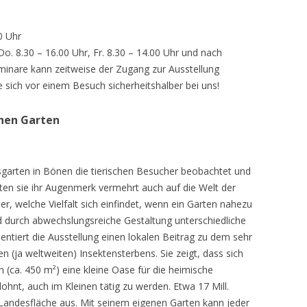
0 Uhr
 Do. 8.30 – 16.00 Uhr, Fr. 8.30 – 14.00 Uhr und nach
inare kann zeitweise der Zugang zur Ausstellung
e sich vor einem Besuch sicherheitshalber bei uns!
chen Garten
sgarten in Bönen die tierischen Besucher beobachtet und
teten sie ihr Augenmerk vermehrt auch auf die Welt der
r, welche Vielfalt sich einfindet, wenn ein Garten nahezu
d durch abwechslungsreiche Gestaltung unterschiedliche
ntiert die Ausstellung einen lokalen Beitrag zu dem sehr
 (ja weltweiten) Insektensterbens. Sie zeigt, dass sich
n (ca. 450 m²) eine kleine Oase für die heimische
lohnt, auch im Kleinen tätig zu werden. Etwa 17 Mill.
andesfläche aus. Mit seinem eigenen Garten kann jeder