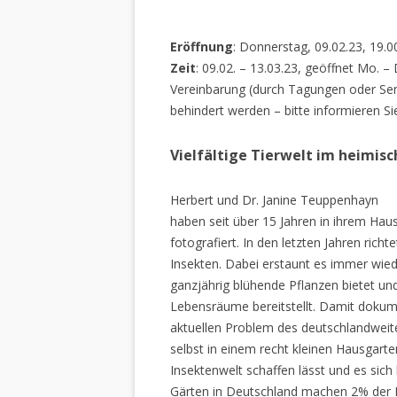
Eröffnung
: Donnerstag, 09.02.23, 19.0
Zeit
: 09.02. – 13.03.23, geöffnet Mo. –
Vereinbarung (durch Tagungen oder Sem
behindert werden – bitte informieren Si
Vielfältige Tierwelt im heimis
Herbert und Dr. Janine Teuppenhayn
haben seit über 15 Jahren in ihrem Hau
fotografiert. In den letzten Jahren rich
Insekten. Dabei erstaunt es immer wiede
ganzjährig blühende Pflanzen bietet un
Lebensräume bereitstellt. Damit dokume
aktuellen Problem des deutschlandweiten
selbst in einem recht kleinen Hausgarte
Insektenwelt schaffen lässt und es sich 
Gärten in Deutschland machen 2% der L