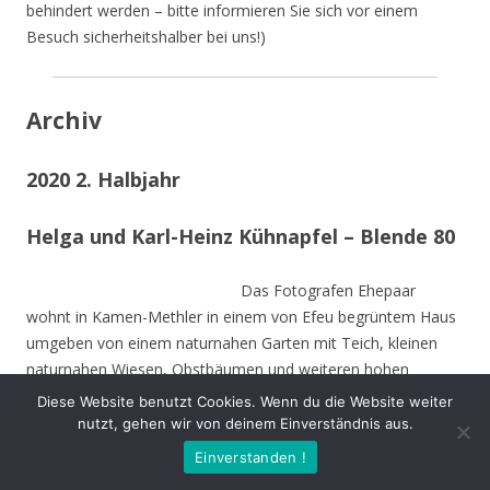
behindert werden – bitte informieren Sie sich vor einem
Besuch sicherheitshalber bei uns!)
Archiv
2020 2. Halbjahr
Helga und Karl-Heinz Kühnapfel – Blende 80
Das Fotografen Ehepaar
wohnt in Kamen-Methler in einem von Efeu begrüntem Haus
umgeben von einem naturnahen Garten mit Teich, kleinen
naturnahen Wiesen, Obstbäumen und weiteren hohen
Bäumen. Die Stämme der von Stürmen gefällten Bäume sind
Diese Website benutzt Cookies. Wenn du die Website weiter
zu Teilen im Garten integriert und dienen vielen Insekten und
nutzt, gehen wir von deinem Einverständnis aus.
Vögeln als Nahrungs-und Brutstätte.
Einverstanden !