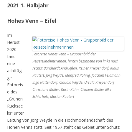
2021 1. Halbjahr
Hohes Venn – Eifel
Im
Herbst
2020
Fotoreise Hohes Venn – Gruppenbild der
fand
ReiseteilnehmerInnen, hinten beginnend von links nach
eine
rechts: Burkhardt Andrießen, Reiner Kriependorf, Klaus
achttägi
Rautert, Jörg Weyde, Manfred Röhrig, Joachim Feldmann
ge
Ingo Hattendorf, Claudia Weyde, Ursula Kriependorf
Fotoreis
Christiane Müller, Karin Kühn, Clemens Müller Elke
e des
Schierholz, Marion Rautert
„Grünen
Rucksac
ks“ unter
Leitung von Jörg Weyde in die Hochmoorlandschaft des
Hohen Venns statt. Seit 1957 steht das Gebiet unter Schutz.