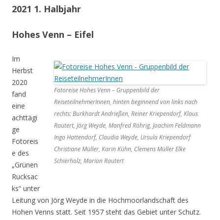
2021 1. Halbjahr
Hohes Venn – Eifel
Im
Herbst
2020
Fotoreise Hohes Venn – Gruppenbild der
fand
ReiseteilnehmerInnen, hinten beginnend von links nach
eine
rechts: Burkhardt Andrießen, Reiner Kriependorf, Klaus
achttägi
Rautert, Jörg Weyde, Manfred Röhrig, Joachim Feldmann
ge
Ingo Hattendorf, Claudia Weyde, Ursula Kriependorf
Fotoreis
Christiane Müller, Karin Kühn, Clemens Müller Elke
e des
Schierholz, Marion Rautert
„Grünen
Rucksac
ks“ unter
Leitung von Jörg Weyde in die Hochmoorlandschaft des
Hohen Venns statt. Seit 1957 steht das Gebiet unter Schutz.