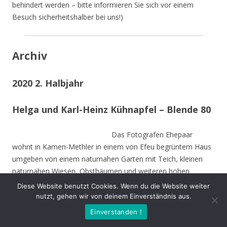
behindert werden – bitte informieren Sie sich vor einem
Besuch sicherheitshalber bei uns!)
Archiv
2020 2. Halbjahr
Helga und Karl-Heinz Kühnapfel – Blende 80
Das Fotografen Ehepaar
wohnt in Kamen-Methler in einem von Efeu begrüntem Haus
umgeben von einem naturnahen Garten mit Teich, kleinen
naturnahen Wiesen, Obstbäumen und weiteren hohen
Bäumen. Die Stämme der von Stürmen gefällten Bäume sind
Diese Website benutzt Cookies. Wenn du die Website weiter
zu Teilen im Garten integriert und dienen vielen Insekten und
nutzt, gehen wir von deinem Einverständnis aus.
Vögeln als Nahrungs-und Brutstätte.
Einverstanden !