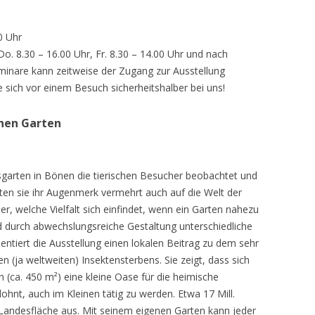
0 Uhr
 Do. 8.30 – 16.00 Uhr, Fr. 8.30 – 14.00 Uhr und nach
inare kann zeitweise der Zugang zur Ausstellung
e sich vor einem Besuch sicherheitshalber bei uns!
chen Garten
sgarten in Bönen die tierischen Besucher beobachtet und
teten sie ihr Augenmerk vermehrt auch auf die Welt der
r, welche Vielfalt sich einfindet, wenn ein Garten nahezu
d durch abwechslungsreiche Gestaltung unterschiedliche
ntiert die Ausstellung einen lokalen Beitrag zu dem sehr
 (ja weltweiten) Insektensterbens. Sie zeigt, dass sich
n (ca. 450 m²) eine kleine Oase für die heimische
lohnt, auch im Kleinen tätig zu werden. Etwa 17 Mill.
andesfläche aus. Mit seinem eigenen Garten kann jeder