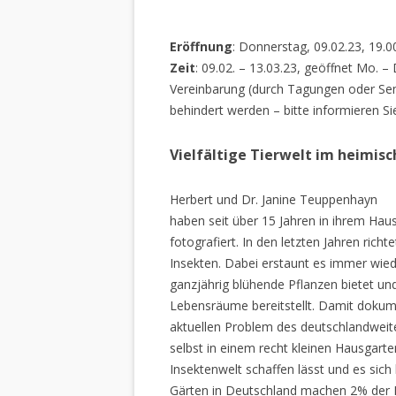
Eröffnung
: Donnerstag, 09.02.23, 19.0
Zeit
: 09.02. – 13.03.23, geöffnet Mo. –
Vereinbarung (durch Tagungen oder Sem
behindert werden – bitte informieren Si
Vielfältige Tierwelt im heimis
Herbert und Dr. Janine Teuppenhayn
haben seit über 15 Jahren in ihrem Hau
fotografiert. In den letzten Jahren rich
Insekten. Dabei erstaunt es immer wiede
ganzjährig blühende Pflanzen bietet un
Lebensräume bereitstellt. Damit dokume
aktuellen Problem des deutschlandweiten
selbst in einem recht kleinen Hausgarte
Insektenwelt schaffen lässt und es sich 
Gärten in Deutschland machen 2% der L