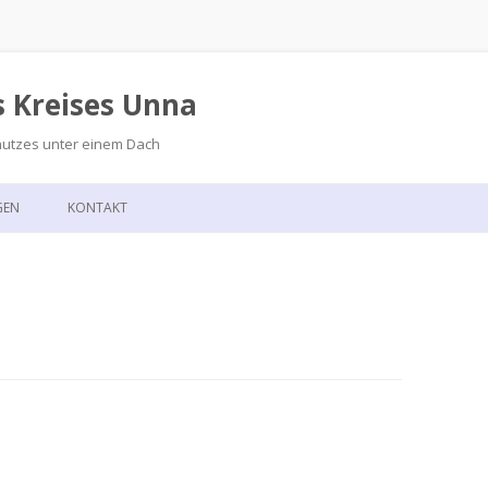
s Kreises Unna
hutzes unter einem Dach
Zum
Inhalt
GEN
KONTAKT
springen
GSKALENDER
ANFAHRT
T