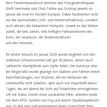
dem Pandemieausbruch bereiste das Fotografenehepaar
Steffi Herrmann und Chris Tettke aus Ochtrup jeweils im
Januar die Insel im Norden Europas. Dabei faszinierten nicht
nur die wechselnden Licht- und Wetterverhältnisse, sondern
auch abseits der bekannten Hotspots, soweit es das Wetter
zuließ, die teils zarten, teils heftigen Farbvariationen des
Eises, der Gewässer, der Bodenstrukturen
und des Himmels.
Ihr letzter Besuch im Januar 2020 wurde begleitet von den
stärksten Schneestürmen seit gut 40 Jahren, denen auch
zahlreiche Islandpferde zum Opfer fielen. Die Autotour über
die Ringstraße wurde geprägt von Glatteis und Fahrten hinter
Räumfahrzeugen, von Stürmen, die ein Verlassen der
Unterkünfte nicht zuließen, aber auch von traumhaft klaren
Tagen, die am Abend die Sicht auf Polarlichter ermöglichten.
Oft mit Stativ, immer ohne zusätzliche Filter, arbeiten beide
mit dem APSC-System von Fuji und einem Objektivspektrum
von 10-400 mm und präsentieren einen Querschnitt ihrer