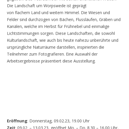
Die Landschaft um Worpswede ist geprägt
von flachem Land und weitem Himmel. Die Wiesen und
Felder sind durchzogen von Bächen, Flussläufen, Gräben und
Kanälen, welche im Herbst für Frühnebel und einmalige
Lichtstimmungen sorgen. Diese Landschaften, die sowohl
Kulturlandschaft, wie auch bis heute nahezu unberührte und
ursprüngliche Naturräume darstellen, inspirierten die
Teilnehmer zum Fotografieren. Eine Auswahl der
Arbeitsergebnisse präsentiert diese Ausstellung.
Eröffnung
: Donnerstag, 09.02.23, 19.00 Uhr
Zeit
: 09.02. – 13.03.23, geöffnet Mo. – Do. 8.30 – 16.00 Uhr,