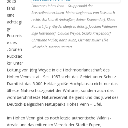
2020
Fotoreise Hohes Venn – Gruppenbild der
fand
ReiseteilnehmerInnen, hinten beginnend von links nach
eine
rechts: Burkhardt Andrießen, Reiner Kriependorf, Klaus
achttägi
Rautert, Jörg Weyde, Manfred Röhrig, Joachim Feldmann
ge
Ingo Hattendorf, Claudia Weyde, Ursula Kriependorf
Fotoreis
Christiane Müller, Karin Kühn, Clemens Müller Elke
e des
Schierholz, Marion Rautert
„Grünen
Rucksac
ks“ unter
Leitung von Jörg Weyde in die Hochmoorlandschaft des
Hohen Venns statt. Seit 1957 steht das Gebiet unter Schutz.
Damit ist das 5.000 Hektar große Hochplateau nicht nur das
älteste Naturschutzgebiet der Wallonie, sondern auch das
wohl berühmteste Naturreservat Belgiens und das Juwel des
Deutsch-Belgischen Naturparks Hohes Venn – Eifel.
Im Hohen Venn gibt es noch letzte authentische Wildnis-
Areale und das mitten im Viereck der Städte Eupen,