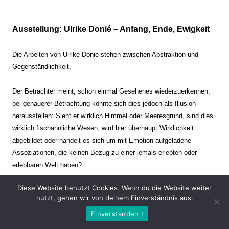
Ausstellung: Ulrike Donié – Anfang, Ende, Ewigkeit
Die Arbeiten von Ulrike Donié stehen zwischen Abstraktion und
Gegenständlichkeit.
Der Betrachter meint, schon einmal Gesehenes wiederzuerkennen,
bei genauerer Betrachtung könnte sich dies jedoch als Illusion
herausstellen: Sieht er wirklich Himmel oder Meeresgrund, sind dies
wirklich fischähnliche Wesen, wird hier überhaupt Wirklichkeit
abgebildet oder handelt es sich um mit Emotion aufgeladene
Assoziationen, die keinen Bezug zu einer jemals erlebten oder
erlebbaren Welt haben?
Diese Website benutzt Cookies. Wenn du die Website weiter
Verharren und Dynamik stehen sich dabei gegenüber. Zeit steht still
nutzt, gehen wir von deinem Einverständnis aus.
oder verrinnt im Nu. Es soll dabei eine Spannung, auch farblich, bis
Einverstanden !
zur Schmerzgrenze erzeugt werden. Die Arbeiten stellen ambivalente
Situationen dar. Kaum kann der Betrachter entscheiden, ob er hier