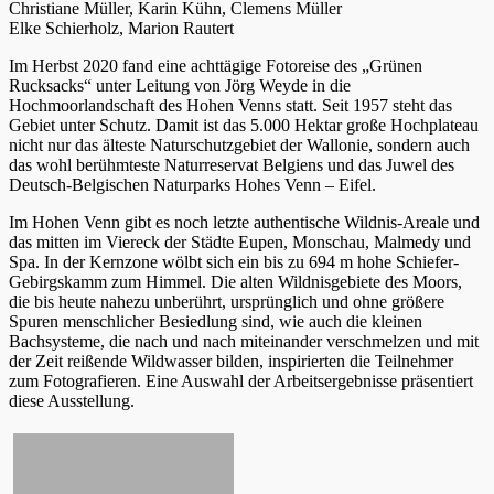
Christiane Müller, Karin Kühn, Clemens Müller
Elke Schierholz, Marion Rautert
Im Herbst 2020 fand eine achttägige Fotoreise des „Grünen
Rucksacks“ unter Leitung von Jörg Weyde in die
Hochmoorlandschaft des Hohen Venns statt. Seit 1957 steht das
Gebiet unter Schutz. Damit ist das 5.000 Hektar große Hochplateau
nicht nur das älteste Naturschutzgebiet der Wallonie, sondern auch
das wohl berühmteste Naturreservat Belgiens und das Juwel des
Deutsch-Belgischen Naturparks Hohes Venn – Eifel.
Im Hohen Venn gibt es noch letzte authentische Wildnis-Areale und
das mitten im Viereck der Städte Eupen, Monschau, Malmedy und
Spa. In der Kernzone wölbt sich ein bis zu 694 m hohe Schiefer-
Gebirgskamm zum Himmel. Die alten Wildnisgebiete des Moors,
die bis heute nahezu unberührt, ursprünglich und ohne größere
Spuren menschlicher Besiedlung sind, wie auch die kleinen
Bachsysteme, die nach und nach miteinander verschmelzen und mit
der Zeit reißende Wildwasser bilden, inspirierten die Teilnehmer
zum Fotografieren. Eine Auswahl der Arbeitsergebnisse präsentiert
diese Ausstellung.