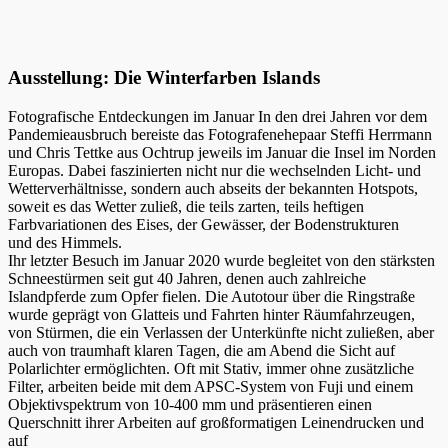
Ausstellung: Die Winterfarben Islands
Fotografische Entdeckungen im Januar In den drei Jahren vor dem
Pandemieausbruch bereiste das Fotografenehepaar Steffi Herrmann
und Chris Tettke aus Ochtrup jeweils im Januar die Insel im Norden
Europas. Dabei faszinierten nicht nur die wechselnden Licht- und
Wetterverhältnisse, sondern auch abseits der bekannten Hotspots,
soweit es das Wetter zuließ, die teils zarten, teils heftigen
Farbvariationen des Eises, der Gewässer, der Bodenstrukturen
und des Himmels.
Ihr letzter Besuch im Januar 2020 wurde begleitet von den stärksten
Schneestürmen seit gut 40 Jahren, denen auch zahlreiche
Islandpferde zum Opfer fielen. Die Autotour über die Ringstraße
wurde geprägt von Glatteis und Fahrten hinter Räumfahrzeugen,
von Stürmen, die ein Verlassen der Unterkünfte nicht zuließen, aber
auch von traumhaft klaren Tagen, die am Abend die Sicht auf
Polarlichter ermöglichten. Oft mit Stativ, immer ohne zusätzliche
Filter, arbeiten beide mit dem APSC-System von Fuji und einem
Objektivspektrum von 10-400 mm und präsentieren einen
Querschnitt ihrer Arbeiten auf großformatigen Leinendrucken und
auf