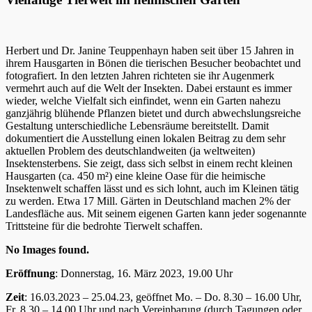
Herbert und Dr. Janine Teuppenhayn haben seit über 15 Jahren in
ihrem Hausgarten in Bönen die tierischen Besucher beobachtet und
fotografiert. In den letzten Jahren richteten sie ihr Augenmerk
vermehrt auch auf die Welt der Insekten. Dabei erstaunt es immer
wieder, welche Vielfalt sich einfindet, wenn ein Garten nahezu
ganzjährig blühende Pflanzen bietet und durch abwechslungsreiche
Gestaltung unterschiedliche Lebensräume bereitstellt. Damit
dokumentiert die Ausstellung einen lokalen Beitrag zu dem sehr
aktuellen Problem des deutschlandweiten (ja weltweiten)
Insektensterbens. Sie zeigt, dass sich selbst in einem recht kleinen
Hausgarten (ca. 450 m²) eine kleine Oase für die heimische
Insektenwelt schaffen lässt und es sich lohnt, auch im Kleinen tätig
zu werden. Etwa 17 Mill. Gärten in Deutschland machen 2% der
Landesfläche aus. Mit seinem eigenen Garten kann jeder sogenannte
Trittsteine für die bedrohte Tierwelt schaffen.
No Images found.
Eröffnung
: Donnerstag, 16. März 2023, 19.00 Uhr
Zeit
: 16.03.2023 – 25.04.23, geöffnet Mo. – Do. 8.30 – 16.00 Uhr,
Fr. 8.30 – 14.00 Uhr und nach Vereinbarung (durch Tagungen oder