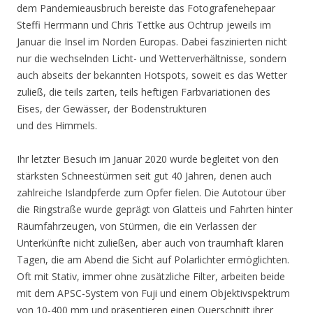
dem Pandemieausbruch bereiste das Fotografenehepaar
Steffi Herrmann und Chris Tettke aus Ochtrup jeweils im
Januar die Insel im Norden Europas. Dabei faszinierten nicht
nur die wechselnden Licht- und Wetterverhältnisse, sondern
auch abseits der bekannten Hotspots, soweit es das Wetter
zuließ, die teils zarten, teils heftigen Farbvariationen des
Eises, der Gewässer, der Bodenstrukturen
und des Himmels.
Ihr letzter Besuch im Januar 2020 wurde begleitet von den
stärksten Schneestürmen seit gut 40 Jahren, denen auch
zahlreiche Islandpferde zum Opfer fielen. Die Autotour über
die Ringstraße wurde geprägt von Glatteis und Fahrten hinter
Räumfahrzeugen, von Stürmen, die ein Verlassen der
Unterkünfte nicht zuließen, aber auch von traumhaft klaren
Tagen, die am Abend die Sicht auf Polarlichter ermöglichten.
Oft mit Stativ, immer ohne zusätzliche Filter, arbeiten beide
mit dem APSC-System von Fuji und einem Objektivspektrum
von 10-400 mm und präsentieren einen Querschnitt ihrer