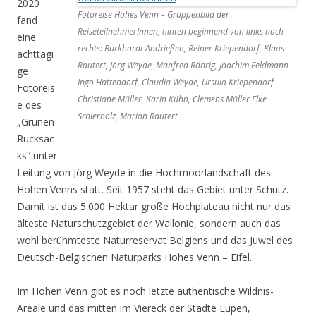
2020
Fotoreise Hohes Venn – Gruppenbild der
fand
ReiseteilnehmerInnen, hinten beginnend von links nach
eine
rechts: Burkhardt Andrießen, Reiner Kriependorf, Klaus
achttägi
Rautert, Jörg Weyde, Manfred Röhrig, Joachim Feldmann
ge
Ingo Hattendorf, Claudia Weyde, Ursula Kriependorf
Fotoreis
Christiane Müller, Karin Kühn, Clemens Müller Elke
e des
Schierholz, Marion Rautert
„Grünen
Rucksac
ks“ unter
Leitung von Jörg Weyde in die Hochmoorlandschaft des
Hohen Venns statt. Seit 1957 steht das Gebiet unter Schutz.
Damit ist das 5.000 Hektar große Hochplateau nicht nur das
älteste Naturschutzgebiet der Wallonie, sondern auch das
wohl berühmteste Naturreservat Belgiens und das Juwel des
Deutsch-Belgischen Naturparks Hohes Venn – Eifel.
Im Hohen Venn gibt es noch letzte authentische Wildnis-
Areale und das mitten im Viereck der Städte Eupen,