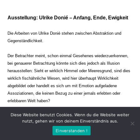
Ausstellung: Ulrike Donié – Anfang, Ende, Ewigkeit
Die Arbeiten von Ulrike Donié stehen zwischen Abstraktion und
Gegenständlichkeit.
Der Betrachter meint, schon einmal Gesehenes wiederzuerkennen,
bei genauerer Betrachtung könnte sich dies jedoch als Illusion
herausstellen: Sieht er wirklich Himmel oder Meeresgrund, sind dies
wirklich fischähnliche Wesen, wird hier überhaupt Wirklichkeit
abgebildet oder handelt es sich um mit Emotion aufgeladene
Assoziationen, die keinen Bezug zu einer jemals erlebten oder
erlebbaren Welt haben?
Diese Website benutzt Cookies. Wenn du die Website weiter
Verharren und Dynamik stehen sich dabei gegenüber. Zeit steht still
nutzt, gehen wir von deinem Einverständnis aus.
oder verrinnt im Nu. Es soll dabei eine Spannung, auch farblich, bis
Einverstanden !
zur Schmerzgrenze erzeugt werden. Die Arbeiten stellen ambivalente
Situationen dar. Kaum kann der Betrachter entscheiden, ob er hier