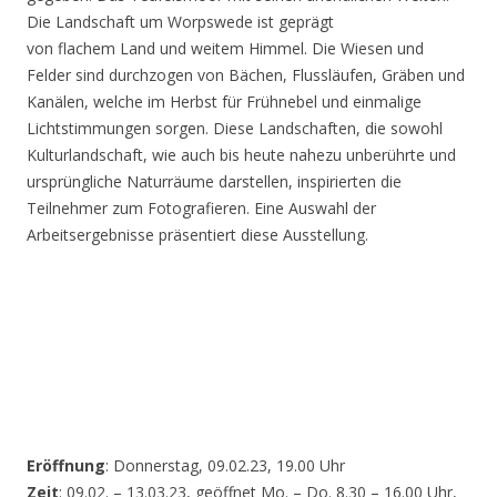
Die Landschaft um Worpswede ist geprägt
von flachem Land und weitem Himmel. Die Wiesen und
Felder sind durchzogen von Bächen, Flussläufen, Gräben und
Kanälen, welche im Herbst für Frühnebel und einmalige
Lichtstimmungen sorgen. Diese Landschaften, die sowohl
Kulturlandschaft, wie auch bis heute nahezu unberührte und
ursprüngliche Naturräume darstellen, inspirierten die
Teilnehmer zum Fotografieren. Eine Auswahl der
Arbeitsergebnisse präsentiert diese Ausstellung.
Eröffnung
: Donnerstag, 09.02.23, 19.00 Uhr
Zeit
: 09.02. – 13.03.23, geöffnet Mo. – Do. 8.30 – 16.00 Uhr,