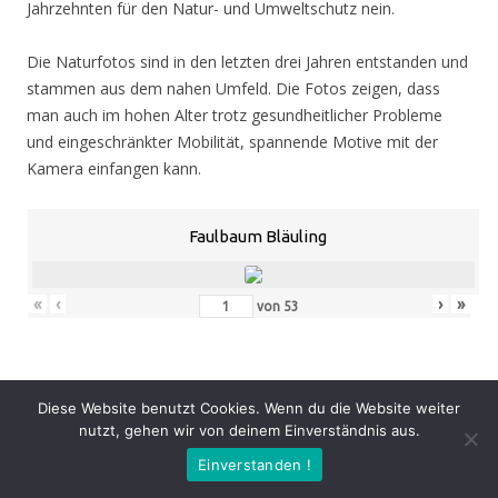
Jahrzehnten für den Natur- und Umweltschutz nein.
Die Naturfotos sind in den letzten drei Jahren entstanden und
stammen aus dem nahen Umfeld. Die Fotos zeigen, dass
man auch im hohen Alter trotz gesundheitlicher Probleme
und eingeschränkter Mobilität, spannende Motive mit der
Kamera einfangen kann.
Faulbaum Bläuling
«
‹
›
»
von
53
Eröffnung
: Donnerstag 05.11.20, 19.00 Uhr
Diese Website benutzt Cookies. Wenn du die Website weiter
Zeit
: 05.11. – 07.02.21, geöffnet Mo. – Do. 8.30 – 16.00 Uhr,
nutzt, gehen wir von deinem Einverständnis aus.
Fr. 8.30 – 14.00 Uhr und nach Vereinbarung (durch Tagungen
Einverstanden !
oder Seminare kann zeitweise der Zugang zur Ausstellung