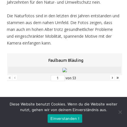
Jahrzehnten für den Natur- und Umweltschutz nein.
Die Naturfotos sind in den letzten drei Jahren entstanden und
stammen aus dem nahen Umfeld. Die Fotos zeigen, dass
man auch im hohen Alter trotz gesundheitlicher Probleme
und eingeschränkter Mobilität, spannende Motive mit der
Kamera einfangen kann.
Faulbaum Bläuling
«
‹
›
»
von
53
Eröffnung
: Donnerstag 05.11.20, 19.00 Uhr
Diese Website benutzt Cookies. Wenn du die Website weiter
Zeit
: 05.11. – 07.02.21, geöffnet Mo. – Do. 8.30 – 16.00 Uhr,
nutzt, gehen wir von deinem Einverständnis aus.
Fr. 8.30 – 14.00 Uhr und nach Vereinbarung (durch Tagungen
Einverstanden !
oder Seminare kann zeitweise der Zugang zur Ausstellung