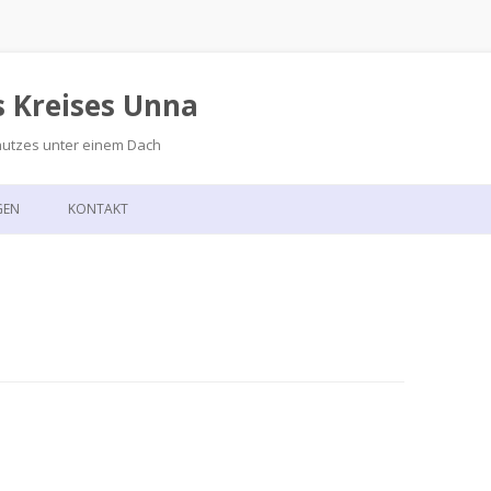
s Kreises Unna
hutzes unter einem Dach
Zum
Inhalt
GEN
KONTAKT
springen
GSKALENDER
ANFAHRT
T