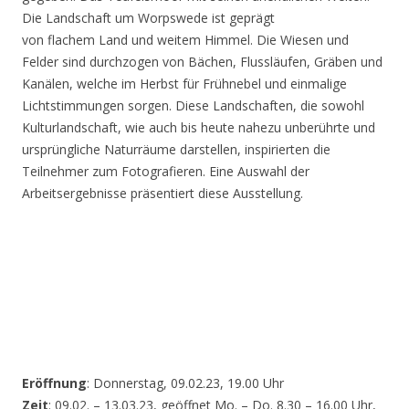
Die Landschaft um Worpswede ist geprägt
von flachem Land und weitem Himmel. Die Wiesen und
Felder sind durchzogen von Bächen, Flussläufen, Gräben und
Kanälen, welche im Herbst für Frühnebel und einmalige
Lichtstimmungen sorgen. Diese Landschaften, die sowohl
Kulturlandschaft, wie auch bis heute nahezu unberührte und
ursprüngliche Naturräume darstellen, inspirierten die
Teilnehmer zum Fotografieren. Eine Auswahl der
Arbeitsergebnisse präsentiert diese Ausstellung.
Eröffnung
: Donnerstag, 09.02.23, 19.00 Uhr
Zeit
: 09.02. – 13.03.23, geöffnet Mo. – Do. 8.30 – 16.00 Uhr,