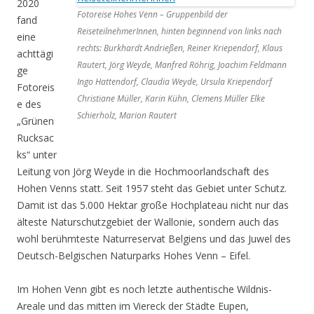
2020
Fotoreise Hohes Venn – Gruppenbild der
fand
ReiseteilnehmerInnen, hinten beginnend von links nach
eine
rechts: Burkhardt Andrießen, Reiner Kriependorf, Klaus
achttägi
Rautert, Jörg Weyde, Manfred Röhrig, Joachim Feldmann
ge
Ingo Hattendorf, Claudia Weyde, Ursula Kriependorf
Fotoreis
Christiane Müller, Karin Kühn, Clemens Müller Elke
e des
Schierholz, Marion Rautert
„Grünen
Rucksac
ks“ unter
Leitung von Jörg Weyde in die Hochmoorlandschaft des
Hohen Venns statt. Seit 1957 steht das Gebiet unter Schutz.
Damit ist das 5.000 Hektar große Hochplateau nicht nur das
älteste Naturschutzgebiet der Wallonie, sondern auch das
wohl berühmteste Naturreservat Belgiens und das Juwel des
Deutsch-Belgischen Naturparks Hohes Venn – Eifel.
Im Hohen Venn gibt es noch letzte authentische Wildnis-
Areale und das mitten im Viereck der Städte Eupen,