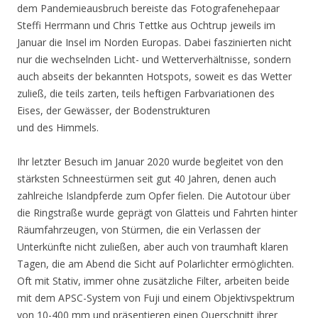
dem Pandemieausbruch bereiste das Fotografenehepaar
Steffi Herrmann und Chris Tettke aus Ochtrup jeweils im
Januar die Insel im Norden Europas. Dabei faszinierten nicht
nur die wechselnden Licht- und Wetterverhältnisse, sondern
auch abseits der bekannten Hotspots, soweit es das Wetter
zuließ, die teils zarten, teils heftigen Farbvariationen des
Eises, der Gewässer, der Bodenstrukturen
und des Himmels.
Ihr letzter Besuch im Januar 2020 wurde begleitet von den
stärksten Schneestürmen seit gut 40 Jahren, denen auch
zahlreiche Islandpferde zum Opfer fielen. Die Autotour über
die Ringstraße wurde geprägt von Glatteis und Fahrten hinter
Räumfahrzeugen, von Stürmen, die ein Verlassen der
Unterkünfte nicht zuließen, aber auch von traumhaft klaren
Tagen, die am Abend die Sicht auf Polarlichter ermöglichten.
Oft mit Stativ, immer ohne zusätzliche Filter, arbeiten beide
mit dem APSC-System von Fuji und einem Objektivspektrum
von 10-400 mm und präsentieren einen Querschnitt ihrer