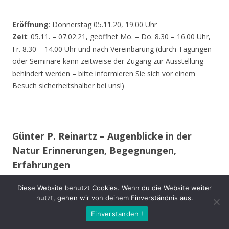
Eröffnung
: Donnerstag 05.11.20, 19.00 Uhr
Zeit
: 05.11. – 07.02.21, geöffnet Mo. – Do. 8.30 – 16.00 Uhr,
Fr. 8.30 – 14.00 Uhr und nach Vereinbarung (durch Tagungen
oder Seminare kann zeitweise der Zugang zur Ausstellung
behindert werden – bitte informieren Sie sich vor einem
Besuch sicherheitshalber bei uns!)
Günter P. Reinartz – Augenblicke in der
Natur Erinnerungen, Begegnungen,
Erfahrungen
Diese Website benutzt Cookies. Wenn du die Website weiter
Im 15. Lebensjahr erwarb ich meine erste Spiegelreflex-
nutzt, gehen wir von deinem Einverständnis aus.
Kamera. Auch während des Studiums und im späteren
Einverstanden !
Berufsleben begleitete mich meist eine Kamera.
Mit meiner Ausrüstung bewege ich mich vorwiegend im Raum