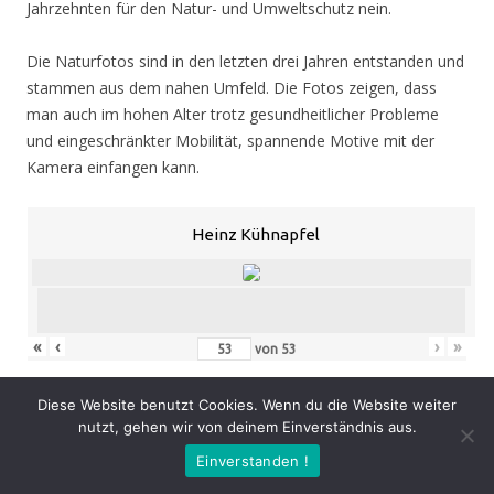
Jahrzehnten für den Natur- und Umweltschutz nein.
Die Naturfotos sind in den letzten drei Jahren entstanden und
stammen aus dem nahen Umfeld. Die Fotos zeigen, dass
man auch im hohen Alter trotz gesundheitlicher Probleme
und eingeschränkter Mobilität, spannende Motive mit der
Kamera einfangen kann.
Heinz Kühnapfel
«
‹
›
»
von
53
Eröffnung
: Donnerstag 05.11.20, 19.00 Uhr
Diese Website benutzt Cookies. Wenn du die Website weiter
Zeit
: 05.11. – 07.02.21, geöffnet Mo. – Do. 8.30 – 16.00 Uhr,
nutzt, gehen wir von deinem Einverständnis aus.
Fr. 8.30 – 14.00 Uhr und nach Vereinbarung (durch Tagungen
Einverstanden !
oder Seminare kann zeitweise der Zugang zur Ausstellung