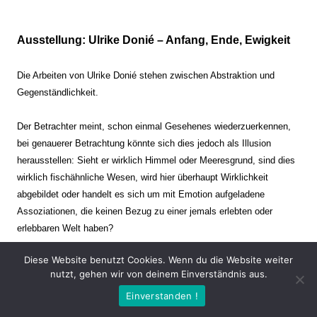
Ausstellung: Ulrike Donié – Anfang, Ende, Ewigkeit
Die Arbeiten von Ulrike Donié stehen zwischen Abstraktion und
Gegenständlichkeit.
Der Betrachter meint, schon einmal Gesehenes wiederzuerkennen,
bei genauerer Betrachtung könnte sich dies jedoch als Illusion
herausstellen: Sieht er wirklich Himmel oder Meeresgrund, sind dies
wirklich fischähnliche Wesen, wird hier überhaupt Wirklichkeit
abgebildet oder handelt es sich um mit Emotion aufgeladene
Assoziationen, die keinen Bezug zu einer jemals erlebten oder
erlebbaren Welt haben?
Diese Website benutzt Cookies. Wenn du die Website weiter
Verharren und Dynamik stehen sich dabei gegenüber. Zeit steht still
nutzt, gehen wir von deinem Einverständnis aus.
oder verrinnt im Nu. Es soll dabei eine Spannung, auch farblich, bis
Einverstanden !
zur Schmerzgrenze erzeugt werden. Die Arbeiten stellen ambivalente
Situationen dar. Kaum kann der Betrachter entscheiden, ob er hier