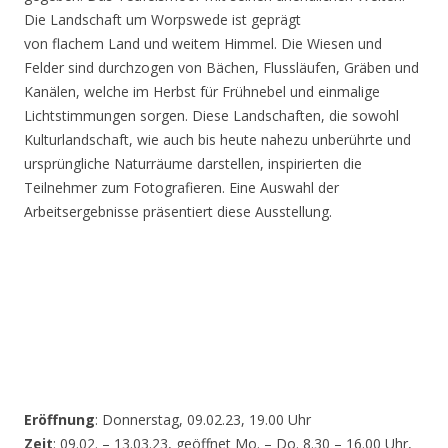
Die Landschaft um Worpswede ist geprägt
von flachem Land und weitem Himmel. Die Wiesen und
Felder sind durchzogen von Bächen, Flussläufen, Gräben und
Kanälen, welche im Herbst für Frühnebel und einmalige
Lichtstimmungen sorgen. Diese Landschaften, die sowohl
Kulturlandschaft, wie auch bis heute nahezu unberührte und
ursprüngliche Naturräume darstellen, inspirierten die
Teilnehmer zum Fotografieren. Eine Auswahl der
Arbeitsergebnisse präsentiert diese Ausstellung.
Eröffnung
: Donnerstag, 09.02.23, 19.00 Uhr
Zeit
: 09.02. – 13.03.23, geöffnet Mo. – Do. 8.30 – 16.00 Uhr,