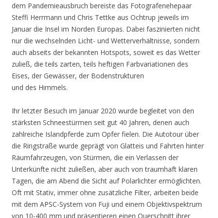
dem Pandemieausbruch bereiste das Fotografenehepaar
Steffi Herrmann und Chris Tettke aus Ochtrup jeweils im
Januar die Insel im Norden Europas. Dabei faszinierten nicht
nur die wechselnden Licht- und Wetterverhältnisse, sondern
auch abseits der bekannten Hotspots, soweit es das Wetter
zuließ, die teils zarten, teils heftigen Farbvariationen des
Eises, der Gewässer, der Bodenstrukturen
und des Himmels.
Ihr letzter Besuch im Januar 2020 wurde begleitet von den
stärksten Schneestürmen seit gut 40 Jahren, denen auch
zahlreiche Islandpferde zum Opfer fielen. Die Autotour über
die Ringstraße wurde geprägt von Glatteis und Fahrten hinter
Räumfahrzeugen, von Stürmen, die ein Verlassen der
Unterkünfte nicht zuließen, aber auch von traumhaft klaren
Tagen, die am Abend die Sicht auf Polarlichter ermöglichten.
Oft mit Stativ, immer ohne zusätzliche Filter, arbeiten beide
mit dem APSC-System von Fuji und einem Objektivspektrum
von 10-400 mm und präsentieren einen Querschnitt ihrer