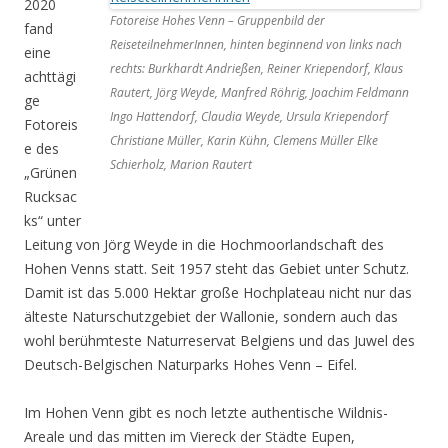
2020
Fotoreise Hohes Venn – Gruppenbild der
fand
ReiseteilnehmerInnen, hinten beginnend von links nach
eine
rechts: Burkhardt Andrießen, Reiner Kriependorf, Klaus
achttägi
Rautert, Jörg Weyde, Manfred Röhrig, Joachim Feldmann
ge
Ingo Hattendorf, Claudia Weyde, Ursula Kriependorf
Fotoreis
Christiane Müller, Karin Kühn, Clemens Müller Elke
e des
Schierholz, Marion Rautert
„Grünen
Rucksac
ks“ unter
Leitung von Jörg Weyde in die Hochmoorlandschaft des
Hohen Venns statt. Seit 1957 steht das Gebiet unter Schutz.
Damit ist das 5.000 Hektar große Hochplateau nicht nur das
älteste Naturschutzgebiet der Wallonie, sondern auch das
wohl berühmteste Naturreservat Belgiens und das Juwel des
Deutsch-Belgischen Naturparks Hohes Venn – Eifel.
Im Hohen Venn gibt es noch letzte authentische Wildnis-
Areale und das mitten im Viereck der Städte Eupen,