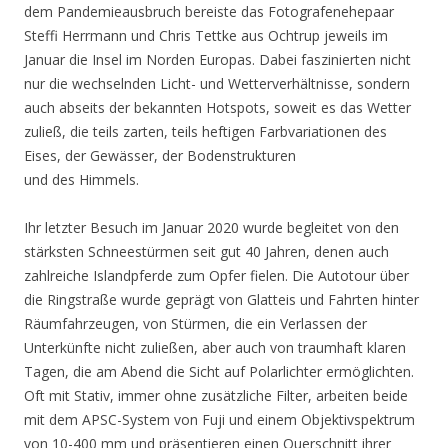
dem Pandemieausbruch bereiste das Fotografenehepaar
Steffi Herrmann und Chris Tettke aus Ochtrup jeweils im
Januar die Insel im Norden Europas. Dabei faszinierten nicht
nur die wechselnden Licht- und Wetterverhältnisse, sondern
auch abseits der bekannten Hotspots, soweit es das Wetter
zuließ, die teils zarten, teils heftigen Farbvariationen des
Eises, der Gewässer, der Bodenstrukturen
und des Himmels.
Ihr letzter Besuch im Januar 2020 wurde begleitet von den
stärksten Schneestürmen seit gut 40 Jahren, denen auch
zahlreiche Islandpferde zum Opfer fielen. Die Autotour über
die Ringstraße wurde geprägt von Glatteis und Fahrten hinter
Räumfahrzeugen, von Stürmen, die ein Verlassen der
Unterkünfte nicht zuließen, aber auch von traumhaft klaren
Tagen, die am Abend die Sicht auf Polarlichter ermöglichten.
Oft mit Stativ, immer ohne zusätzliche Filter, arbeiten beide
mit dem APSC-System von Fuji und einem Objektivspektrum
von 10-400 mm und präsentieren einen Querschnitt ihrer