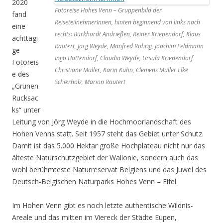
2020
Fotoreise Hohes Venn – Gruppenbild der
fand
ReiseteilnehmerInnen, hinten beginnend von links nach
eine
rechts: Burkhardt Andrießen, Reiner Kriependorf, Klaus
achttägi
Rautert, Jörg Weyde, Manfred Röhrig, Joachim Feldmann
ge
Ingo Hattendorf, Claudia Weyde, Ursula Kriependorf
Fotoreis
Christiane Müller, Karin Kühn, Clemens Müller Elke
e des
Schierholz, Marion Rautert
„Grünen
Rucksac
ks“ unter
Leitung von Jörg Weyde in die Hochmoorlandschaft des
Hohen Venns statt. Seit 1957 steht das Gebiet unter Schutz.
Damit ist das 5.000 Hektar große Hochplateau nicht nur das
älteste Naturschutzgebiet der Wallonie, sondern auch das
wohl berühmteste Naturreservat Belgiens und das Juwel des
Deutsch-Belgischen Naturparks Hohes Venn – Eifel.
Im Hohen Venn gibt es noch letzte authentische Wildnis-
Areale und das mitten im Viereck der Städte Eupen,