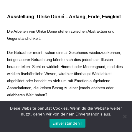
Ausstellung: Ulrike Donié – Anfang, Ende, Ewigkeit
Die Arbeiten von Ulrike Donié stehen zwischen Abstraktion und
Gegenständlichkeit.
Der Betrachter meint, schon einmal Gesehenes wiederzuerkennen,
bei genauerer Betrachtung könnte sich dies jedoch als Illusion
herausstellen: Sieht er wirklich Himmel oder Meeresgrund, sind dies
wirklich fischähnliche Wesen, wird hier überhaupt Wirklichkeit
abgebildet oder handelt es sich um mit Emotion aufgeladene
Assoziationen, die keinen Bezug zu einer jemals erlebten oder
erlebbaren Welt haben?
Diese Website benutzt Cookies. Wenn du die Website weiter
Verharren und Dynamik stehen sich dabei gegenüber. Zeit steht still
nutzt, gehen wir von deinem Einverständnis aus.
oder verrinnt im Nu. Es soll dabei eine Spannung, auch farblich, bis
Einverstanden !
zur Schmerzgrenze erzeugt werden. Die Arbeiten stellen ambivalente
Situationen dar. Kaum kann der Betrachter entscheiden, ob er hier