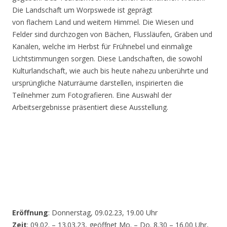
Die Landschaft um Worpswede ist geprägt
von flachem Land und weitem Himmel. Die Wiesen und
Felder sind durchzogen von Bächen, Flussläufen, Gräben und
Kanälen, welche im Herbst für Frühnebel und einmalige
Lichtstimmungen sorgen. Diese Landschaften, die sowohl
Kulturlandschaft, wie auch bis heute nahezu unberührte und
ursprüngliche Naturräume darstellen, inspirierten die
Teilnehmer zum Fotografieren. Eine Auswahl der
Arbeitsergebnisse präsentiert diese Ausstellung.
Eröffnung
: Donnerstag, 09.02.23, 19.00 Uhr
Zeit
: 09.02. – 13.03.23, geöffnet Mo. – Do. 8.30 – 16.00 Uhr,